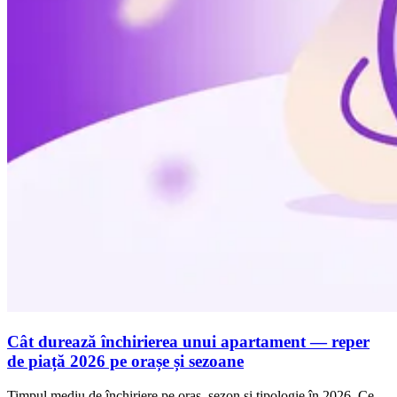
Cât durează închirierea unui apartament — reper
de piață 2026 pe orașe și sezoane
Timpul mediu de închiriere pe oraș, sezon și tipologie în 2026. Ce