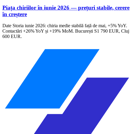
Piața chiriilor în iunie 2026 — prețuri stabile, cerere
în creștere
Date Storia iunie 2026: chiria medie stabilă față de mai, +5% YoY.
Contactări +26% YoY și +19% MoM. București S1 790 EUR, Cluj
600 EUR.