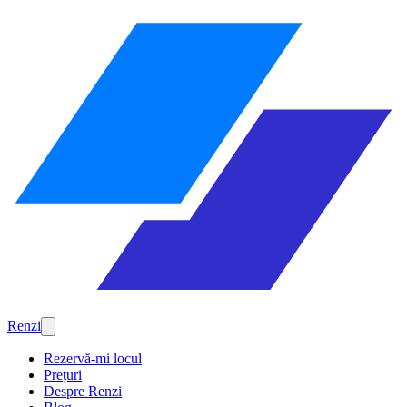
Renzi
Rezervă-mi locul
Prețuri
Despre Renzi