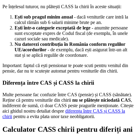
Pe înțelesul tuturor, nu plătești CASS la chirii în aceste situații:
Ești sub pragul minim anual
- dacă veniturile care intră la
calcul rămân sub 6 salarii minime brute pe an.
Ești într-o categorie exceptată de lege
- anumite persoane
sunt exceptate expres de Codul fiscal (de exemplu, în unele
cazuri sociale sau medicale).
Nu datorezi contribuția în România conform regulilor
UE/acordurilor
- de exemplu, dacă ești asigurat într-un alt
stat și se aplică regulile de coordonare.
Important: faptul că ești pensionar te poate scuti pentru venitul din
pensie, dar nu te scutește automat pentru veniturile din chirii.
Diferența între CAS și CASS la chirii
Multe persoane fac confuzie între CAS (pensie) și CASS (sănătate).
Reține că pentru veniturile din chirii
nu se plătește niciodată CAS
,
indiferent de sumă, ci doar CASS peste pragurile menționate. Citește
aici ghidul nostru detaliat despre
diferența între CAS și CASS la
chirii
pentru a evita plata unor taxe neobligatorii.
Calculator CASS chirii pentru diferiți ani