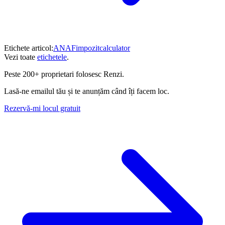
Etichete articol:
ANAF
impozit
calculator
Vezi toate
etichetele
.
Peste
200+ proprietari
folosesc Renzi.
Lasă-ne emailul tău și te anunțăm când îți facem loc.
Rezervă-mi locul gratuit