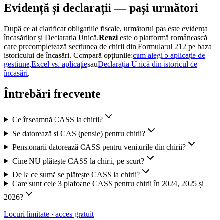
Evidență și declarații — pași următori
După ce ai clarificat obligațiile fiscale, următorul pas este evidența
încasărilor și Declarația Unică.
Renzi
este o platformă românească
care precompletează secțiunea de chirii din Formularul 212 pe baza
istoricului de încasări. Compară opțiunile:
cum alegi o aplicație de
gestiune
,
Excel vs. aplicație
sau
Declarația Unică din istoricul de
încasări
.
Întrebări frecvente
Ce înseamnă CASS la chirii?
Se datorează și CAS (pensie) pentru chirii?
Pensionarii datorează CASS pentru veniturile din chirii?
Cine NU plătește CASS la chirii, pe scurt?
De la ce sumă se plătește CASS la chirii?
Care sunt cele 3 plafoane CASS pentru chirii în 2024, 2025 și
2026?
Locuri limitate · acces gratuit