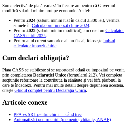
Suma efectivă de plată variază în fiecare an pentru că Guvernul
modifică salariul minim brut pe economie. Astfel:
Pentru
2024
(salariu minim luat în calcul 3.300 lei), verifică
sumele în
Calculatorul impozit chirie 2024
.
Pentru
2025
(salariu minim modificat), am creat un
Calculator
CASS chirii 2025
.
Pentru anul curent sau orice alt an fiscal, folosește
hub-ul
calculator impozit chirie
.
Cum declari obligația?
Plata CASS se stabilește și se raportează odată cu impozitul pe venit,
prin completarea
Declarației Unice
(formularul 212). Vei completa
secțiunile referitoare la contribuția la sănătate și vei bifa plafonul la
care te încadrezi. Pentru mai multe detalii despre depunerea acesteia,
citește
Ghidul complet pentru Declarația Unică
.
Articole conexe
PFA vs SRL pentru chirii — când trec
Automatizări pentru chirii (memento, chitanțe, ANAF)