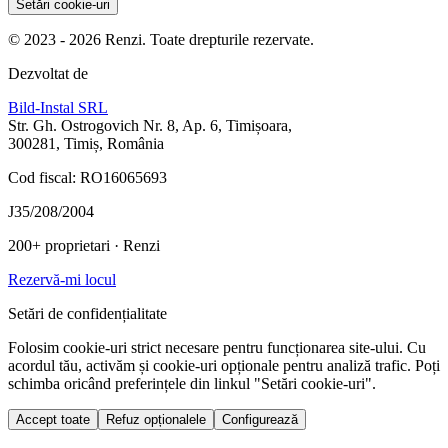
Setări cookie-uri
© 2023 - 2026 Renzi. Toate drepturile rezervate.
Dezvoltat de
Bild-Instal SRL
Str. Gh. Ostrogovich Nr. 8, Ap. 6, Timișoara,
300281, Timiș, România
Cod fiscal: RO16065693
J35/208/2004
200+ proprietari
· Renzi
Rezervă-mi locul
Setări de confidențialitate
Folosim cookie-uri strict necesare pentru funcționarea site-ului. Cu
acordul tău, activăm și cookie-uri opționale pentru analiză trafic. Poți
schimba oricând preferințele din linkul "Setări cookie-uri".
Accept toate
Refuz opționalele
Configurează