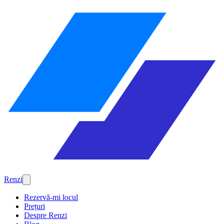
Renzi
Rezervă-mi locul
Prețuri
Despre Renzi