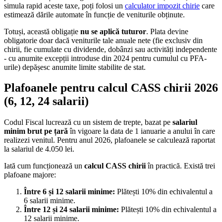
simula rapid aceste taxe, poți folosi un
calculator impozit chirie
care
estimează dările automate în funcție de veniturile obținute.
Totuși, această obligație
nu se aplică tuturor
. Plata devine
obligatorie doar dacă veniturile tale anuale nete (fie exclusiv din
chirii, fie cumulate cu dividende, dobânzi sau activități independente
- cu anumite excepții introduse din 2024 pentru cumulul cu PFA-
urile) depășesc anumite limite stabilite de stat.
Plafoanele pentru calcul CASS chirii 2026
(6, 12, 24 salarii)
Codul Fiscal lucrează cu un sistem de trepte, bazat pe
salariul
minim brut pe țară
în vigoare la data de 1 ianuarie a anului în care
realizezi venitul. Pentru anul 2026, plafoanele se calculează raportat
la salariul de 4.050 lei.
Iată cum funcționează un
calcul CASS chirii
în practică. Există trei
plafoane majore:
Între 6 și 12 salarii minime:
Plătești 10% din echivalentul a
6 salarii minime.
Între 12 și 24 salarii minime:
Plătești 10% din echivalentul a
12 salarii minime.