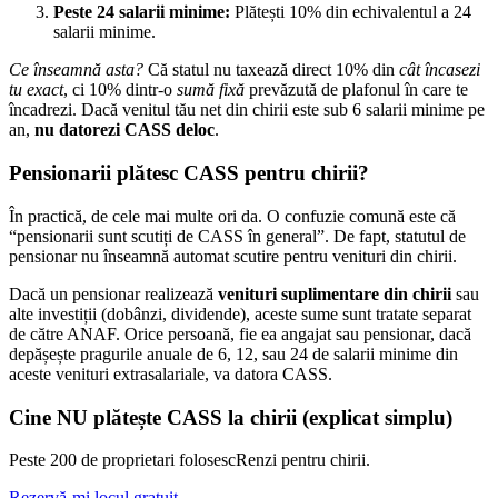
Peste 24 salarii minime:
Plătești 10% din echivalentul a 24
salarii minime.
Ce înseamnă asta?
Că statul nu taxează direct 10% din
cât încasezi
tu exact
, ci 10% dintr-o
sumă fixă
prevăzută de plafonul în care te
încadrezi. Dacă venitul tău net din chirii este sub 6 salarii minime pe
an,
nu datorezi CASS deloc
.
Pensionarii plătesc CASS pentru chirii?
În practică, de cele mai multe ori da. O confuzie comună este că
“pensionarii sunt scutiți de CASS în general”. De fapt, statutul de
pensionar nu înseamnă automat scutire pentru venituri din chirii.
Dacă un pensionar realizează
venituri suplimentare din chirii
sau
alte investiții (dobânzi, dividende), aceste sume sunt tratate separat
de către ANAF. Orice persoană, fie ea angajat sau pensionar, dacă
depășește pragurile anuale de 6, 12, sau 24 de salarii minime din
aceste venituri extrasalariale, va datora CASS.
Cine NU plătește CASS la chirii (explicat simplu)
Peste 200 de proprietari folosesc
Renzi
pentru chirii.
Rezervă-mi locul gratuit