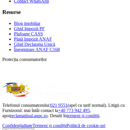
Contact WhatsApp
Resurse
Blog imobiliar
Ghid Impozit PF
Plafoane CASS
Plată Impozit ANAF
Ghid Declarația Unică
Înregistrare ANAF C168
Protecția consumatorilor
Telefonul consumatorului:
021 9551
(apel cu tarif normal). Litigii cu
Furnizorul: mai întâi contact la
+40 773 942 495
,
apoi
reclamatiisal.anpc.ro
. Detalii în
termeni și condiții
.
Confidențialitate
Termeni și condiții
Politică de cookie-uri