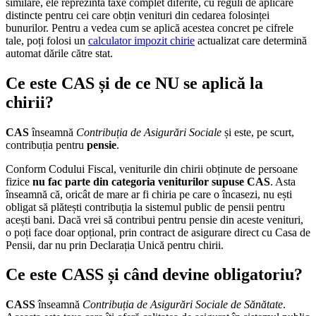
similare, ele reprezintă taxe complet diferite, cu reguli de aplicare
distincte pentru cei care obțin venituri din cedarea folosinței
bunurilor. Pentru a vedea cum se aplică acestea concret pe cifrele
tale, poți folosi un
calculator impozit chirie
actualizat care determină
automat dările către stat.
Ce este CAS și de ce NU se aplică la
chirii?
CAS
înseamnă
Contribuția de Asigurări Sociale
și este, pe scurt,
contribuția pentru
pensie
.
Conform Codului Fiscal, veniturile din chirii obținute de persoane
fizice
nu fac parte din categoria veniturilor supuse CAS
. Asta
înseamnă că, oricât de mare ar fi chiria pe care o încasezi, nu ești
obligat să plătești contribuția la sistemul public de pensii pentru
acești bani. Dacă vrei să contribui pentru pensie din aceste venituri,
o poți face doar opțional, prin contract de asigurare direct cu Casa de
Pensii, dar nu prin Declarația Unică pentru chirii.
Ce este CASS și când devine obligatoriu?
CASS
înseamnă
Contribuția de Asigurări Sociale de Sănătate
.