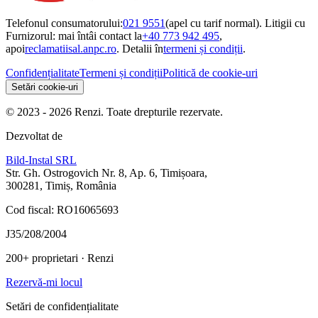
Telefonul consumatorului:
021 9551
(apel cu tarif normal). Litigii cu
Furnizorul: mai întâi contact la
+40 773 942 495
,
apoi
reclamatiisal.anpc.ro
. Detalii în
termeni și condiții
.
Confidențialitate
Termeni și condiții
Politică de cookie-uri
Setări cookie-uri
© 2023 - 2026 Renzi. Toate drepturile rezervate.
Dezvoltat de
Bild-Instal SRL
Str. Gh. Ostrogovich Nr. 8, Ap. 6, Timișoara,
300281, Timiș, România
Cod fiscal: RO16065693
J35/208/2004
200+ proprietari
· Renzi
Rezervă-mi locul
Setări de confidențialitate