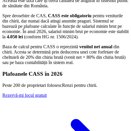
Aceasta este taxa care îți oferă calitatea de asigurat în sistemul public
de sănătate din România.
Spre deosebire de CAS,
CASS este obligatoriu
pentru veniturile
din chirii, dar numai dacă atingi anumite praguri. Sistemul se
bazează pe plafoane calculate în funcție de salariul minim brut pe
economie. În anul 2026, salariul minim brut pe economie este stabilit
la
4.050 lei
(conform HG nr. 1506/2024).
Baza de calcul pentru CASS o reprezintă
venitul net anual
din
chirii. Acesta se determină prin deducerea unei cote forfetare de
cheltuieli de 20% din chiria brută (venit net = 80% din chiria brută)
sau pe baza contabilității în sistem real.
Plafoanele CASS în 2026
Peste 200 de proprietari folosesc
Renzi
pentru chirii.
Rezervă-mi locul gratuit