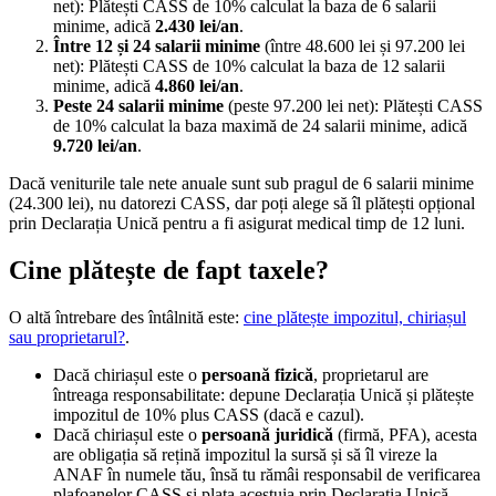
net): Plătești CASS de 10% calculat la baza de 6 salarii
minime, adică
2.430 lei/an
.
Între 12 și 24 salarii minime
(între 48.600 lei și 97.200 lei
net): Plătești CASS de 10% calculat la baza de 12 salarii
minime, adică
4.860 lei/an
.
Peste 24 salarii minime
(peste 97.200 lei net): Plătești CASS
de 10% calculat la baza maximă de 24 salarii minime, adică
9.720 lei/an
.
Dacă veniturile tale nete anuale sunt sub pragul de 6 salarii minime
(24.300 lei), nu datorezi CASS, dar poți alege să îl plătești opțional
prin Declarația Unică pentru a fi asigurat medical timp de 12 luni.
Cine plătește de fapt taxele?
O altă întrebare des întâlnită este:
cine plătește impozitul, chiriașul
sau proprietarul?
.
Dacă chiriașul este o
persoană fizică
, proprietarul are
întreaga responsabilitate: depune Declarația Unică și plătește
impozitul de 10% plus CASS (dacă e cazul).
Dacă chiriașul este o
persoană juridică
(firmă, PFA), acesta
are obligația să rețină impozitul la sursă și să îl vireze la
ANAF în numele tău, însă tu rămâi responsabil de verificarea
plafoanelor CASS și plata acestuia prin Declarația Unică.