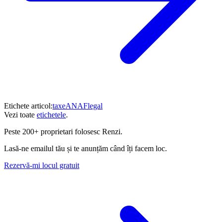
Etichete articol:
taxe
ANAF
legal
Vezi toate
etichetele
.
Peste
200+ proprietari
folosesc Renzi.
Lasă-ne emailul tău și te anunțăm când îți facem loc.
Rezervă-mi locul gratuit