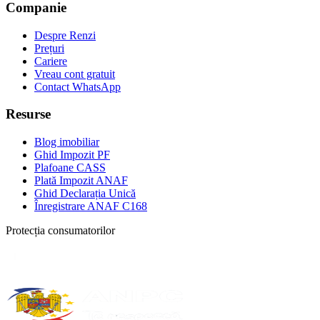
Companie
Despre Renzi
Prețuri
Cariere
Vreau cont gratuit
Contact WhatsApp
Resurse
Blog imobiliar
Ghid Impozit PF
Plafoane CASS
Plată Impozit ANAF
Ghid Declarația Unică
Înregistrare ANAF C168
Protecția consumatorilor