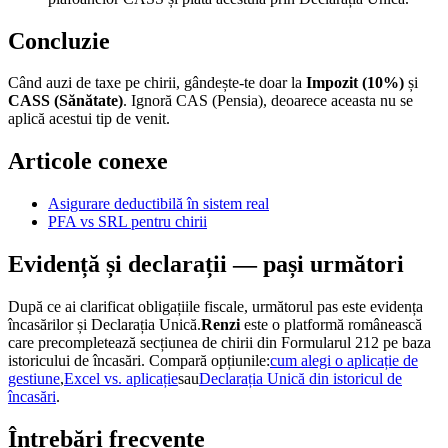
Concluzie
Când auzi de taxe pe chirii, gândește-te doar la
Impozit (10%)
și
CASS (Sănătate)
. Ignoră CAS (Pensia), deoarece aceasta nu se
aplică acestui tip de venit.
Articole conexe
Asigurare deductibilă în sistem real
PFA vs SRL pentru chirii
Evidență și declarații — pași următori
După ce ai clarificat obligațiile fiscale, următorul pas este evidența
încasărilor și Declarația Unică.
Renzi
este o platformă românească
care precompletează secțiunea de chirii din Formularul 212 pe baza
istoricului de încasări. Compară opțiunile:
cum alegi o aplicație de
gestiune
,
Excel vs. aplicație
sau
Declarația Unică din istoricul de
încasări
.
Întrebări frecvente