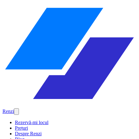
Renzi
Rezervă-mi locul
Prețuri
Despre Renzi