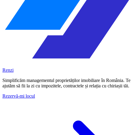
Renzi
Simplificăm managementul proprietăților imobiliare în România. Te
ajutăm să fii la zi cu impozitele, contractele și relația cu chiriașii tăi.
Rezervă-mi locul