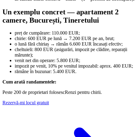
Un exemplu concret — apartament 2
camere, București, Tineretului
preț de cumpărare: 110.000 EUR;
chirie: 600 EUR pe lună → 7.200 EUR pe an, brut;
o lună fără chiriaș → rămân 6.600 EUR încasați efectiv;
cheltuieli: 800 EUR (asigurări, impozit pe clădire, reparații
mărunte);
venit net din operare: 5.800 EUR;
impozit pe venit, 10% pe venitul impozabil: aprox. 400 EUR;
rămâne în buzunar: 5.400 EUR.
Cum arată randamentele:
Peste 200 de proprietari folosesc
Renzi
pentru chirii.
Rezervă-mi locul gratuit