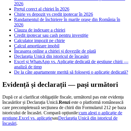
2026
Prețul corect al chiriei în 2026
Chirie vs depozit vs credit ipotecar în 2026
Randamentul de închiriere în marile orașe din România în
2026
Clauza de indexare a chiriei
Credit ipotecar sau cash pentru investiție
Calculator impozit pe chirie
Calcul amortizare imobil
Încasarea online a chiriei și dovezile de plată
Declarația Unică din istoricul de încasări
Excel și WhatsApp vs. Aplicație dedicată de gestiune chirii —
analiză de timp
De la câte apartamente merită să folosești o aplicație dedicată?
Evidență și declarații — pași următori
După ce ai clarificat obligațiile fiscale, următorul pas este evidența
încasărilor și Declarația Unică.
Renzi
este o platformă românească
care precompletează secțiunea de chirii din Formularul 212 pe baza
istoricului de încasări. Compară opțiunile:
cum alegi o aplicație de
gestiune
,
Excel vs. aplicație
sau
Declarația Unică din istoricul de
încasări
.