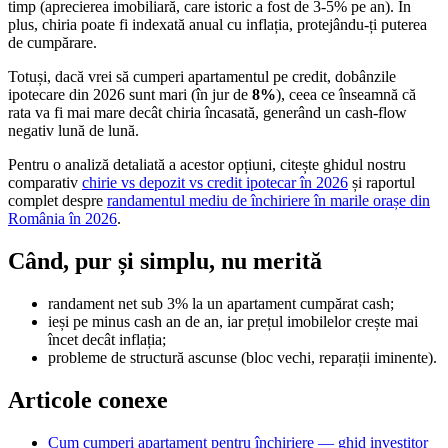
timp (aprecierea imobiliară, care istoric a fost de 3-5% pe an). În
plus, chiria poate fi indexată anual cu inflația, protejându-ți puterea
de cumpărare.
Totuși, dacă vrei să cumperi apartamentul pe credit, dobânzile
ipotecare din 2026 sunt mari (în jur de
8%
), ceea ce înseamnă că
rata va fi mai mare decât chiria încasată, generând un cash-flow
negativ lună de lună.
Pentru o analiză detaliată a acestor opțiuni, citește ghidul nostru
comparativ
chirie vs depozit vs credit ipotecar în 2026
și raportul
complet despre
randamentul mediu de închiriere în marile orașe din
România în 2026
.
Când, pur și simplu, nu merită
randament net sub 3% la un apartament cumpărat cash;
ieși pe minus cash an de an, iar prețul imobilelor crește mai
încet decât inflația;
probleme de structură ascunse (bloc vechi, reparații iminente).
Articole conexe
Cum cumperi apartament pentru închiriere — ghid investitor