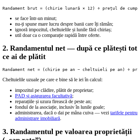
Randament brut = (chirie lunară × 12) ÷ prețul de cumpă
se face într-un minut;
nu-ți spune mare lucru despre banii care îți rămân;
ignoră impozitul, cheltuielile și lunile fără chiriaș;
util doar ca o comparație rapidă între oferte.
2. Randamentul net — după ce plătești tot
ce ai de plătit
Randament net = (chirie pe an − cheltuieli pe an) ÷ pre
Cheltuielile uzuale pe care e bine să le iei în calcul:
impozitul pe clădire, plătit de proprietar;
PAD și asigurarea facultativă
;
reparațiile și uzura firească de peste an;
fondul de la asociație, inclusiv în lunile goale;
administrarea, dacă o dai pe mâna cuiva — vezi
tarifele pentru
administrare imobiliară
.
3. Randamentul pe valoarea proprietății