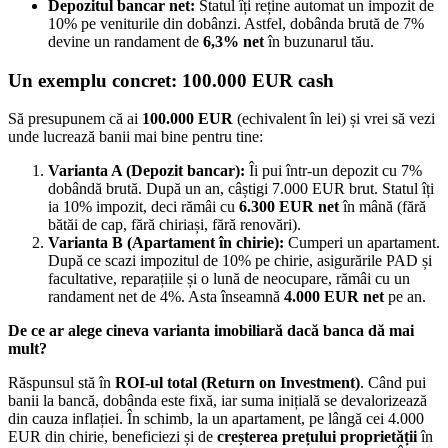
Depozitul bancar net:
Statul îți reține automat un impozit de
10% pe veniturile din dobânzi. Astfel, dobânda brută de 7%
devine un randament de
6,3% net
în buzunarul tău.
Un exemplu concret: 100.000 EUR cash
Să presupunem că ai
100.000 EUR
(echivalent în lei) și vrei să vezi
unde lucrează banii mai bine pentru tine:
Varianta A (Depozit bancar):
Îi pui într-un depozit cu 7%
dobândă brută. După un an, câștigi 7.000 EUR brut. Statul îți
ia 10% impozit, deci rămâi cu
6.300 EUR net
în mână (fără
bătăi de cap, fără chiriași, fără renovări).
Varianta B (Apartament în chirie):
Cumperi un apartament.
După ce scazi impozitul de 10% pe chirie, asigurările PAD și
facultative, reparațiile și o lună de neocupare, rămâi cu un
randament net de 4%. Asta înseamnă
4.000 EUR net
pe an.
De ce ar alege cineva varianta imobiliară dacă banca dă mai
mult?
Răspunsul stă în
ROI-ul total (Return on Investment)
. Când pui
banii la bancă, dobânda este fixă, iar suma inițială se devalorizează
din cauza inflației. În schimb, la un apartament, pe lângă cei 4.000
EUR din chirie, beneficiezi și de
creșterea prețului proprietății
în