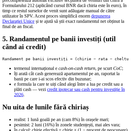
precompletează automat exclusiv secțiunea de venituri din chirii a
Formularului 212 (aplicând cursul BNR dacă chiria este în euro), în
timp ce restul surselor de venit sunt adăugate manual de către
utilizator în SPV. Acest proces simplifică enorm
depunerea
Declarației Unice
și te ajută să știi exact randamentul net obținut la
final de an fiscal.
5. Randamentul pe banii investiți (util
când ai credit)
Randament pe banii investiți = (chirie − rata − cheltui
termenul internațional e
cash-on-cash return
, pe scurt
CoC
;
îți arată cât cash generează apartamentul pe an, raportat la
banii pe care i-ai scos efectiv din buzunar;
e formula la care te uiți când alegi între a lua pe credit sau a
plăti cash — vezi
credit ipotecar sau cash pentru investiție în
2026
.
Nu uita de lunile fără chiriaș
realist: 1 lună goală pe an (cam 8%) în orașele mari;
pesimist: 2 luni (16%) în zonele studențești, mai ales vara;
în calcul: chirie efectivă = chirie × (1 − procent de neocupare).