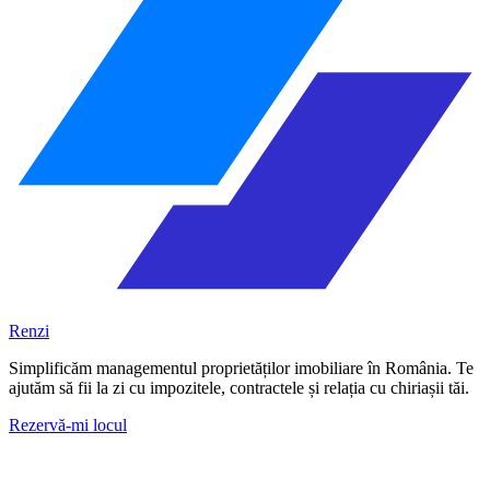
Renzi
Simplificăm managementul proprietăților imobiliare în România. Te
ajutăm să fii la zi cu impozitele, contractele și relația cu chiriașii tăi.
Rezervă-mi locul