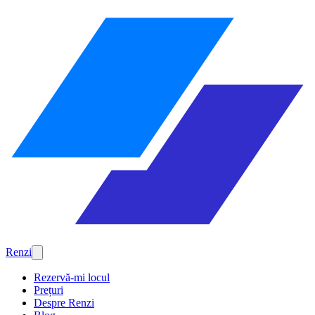
Renzi
Rezervă-mi locul
Prețuri
Despre Renzi