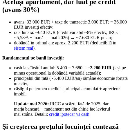
Același apartament, dar luat pe credit
(avans 30%)
avans: 33.000 EUR + taxe de tranzacție 3.000 EUR = 36.000
EUR investiți efectiv;
rata lunară: ~640 EUR (credit variabil ~8% efectiv, IRCC
~5,58% + marjă — mai 2026) → ~7.680 EUR pe an;
dobândă în primul an: aprox. 2.200 EUR (deductibilă în
sistem real
).
Randamentul pe banii investiți:
cash la sfârșitul anului: 5.400 − 7.680 =
−2.280 EUR
(ieși pe
minus operațional la dobândă variabilă actuală);
principalul din rată (~5.480 EUR/an) rămâne economie forțată
în activ;
câștigul pe termen mediu = principal acumulat + apreciere
imobil.
Update mai 2026:
IRCC a scăzut față de 2025, dar
marja bancară + randament net din chirie fac levierul
mai strâns. Detalii:
credit ipotecar vs cash
.
Și creșterea prețului locuinței contează