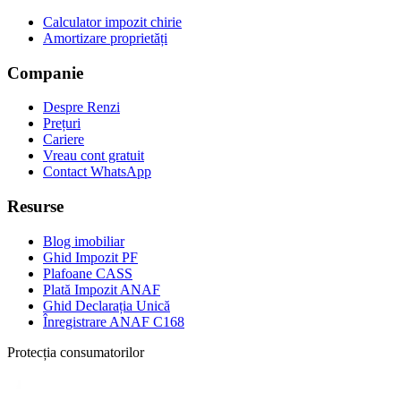
Calculator impozit chirie
Amortizare proprietăți
Companie
Despre Renzi
Prețuri
Cariere
Vreau cont gratuit
Contact WhatsApp
Resurse
Blog imobiliar
Ghid Impozit PF
Plafoane CASS
Plată Impozit ANAF
Ghid Declarația Unică
Înregistrare ANAF C168
Protecția consumatorilor