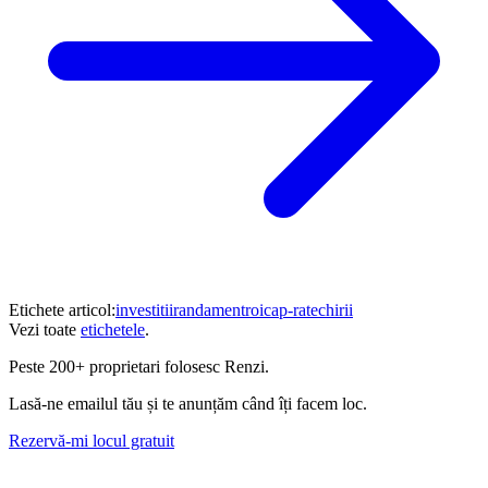
Etichete articol:
investitii
randament
roi
cap-rate
chirii
Vezi toate
etichetele
.
Peste
200+ proprietari
folosesc Renzi.
Lasă-ne emailul tău și te anunțăm când îți facem loc.
Rezervă-mi locul gratuit