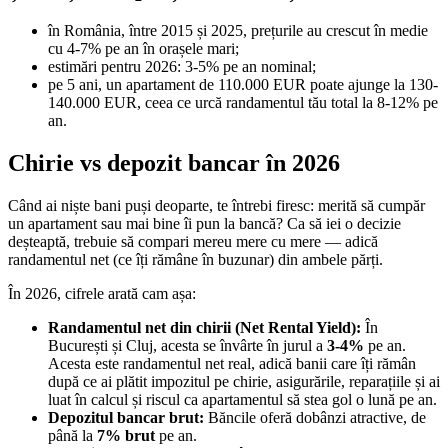
în România, între 2015 și 2025, prețurile au crescut în medie
cu 4-7% pe an în orașele mari;
estimări pentru 2026: 3-5% pe an nominal;
pe 5 ani, un apartament de 110.000 EUR poate ajunge la 130-
140.000 EUR, ceea ce urcă randamentul tău total la 8-12% pe
an.
Chirie vs depozit bancar în 2026
Când ai niște bani puși deoparte, te întrebi firesc: merită să cumpăr
un apartament sau mai bine îi pun la bancă? Ca să iei o decizie
deșteaptă, trebuie să compari mereu mere cu mere — adică
randamentul net (ce îți rămâne în buzunar) din ambele părți.
În 2026, cifrele arată cam așa:
Randamentul net din chirii (Net Rental Yield):
În
București și Cluj, acesta se învârte în jurul a
3-4%
pe an.
Acesta este randamentul net real, adică banii care îți rămân
după ce ai plătit impozitul pe chirie, asigurările, reparațiile și ai
luat în calcul și riscul ca apartamentul să stea gol o lună pe an.
Depozitul bancar brut:
Băncile oferă dobânzi atractive, de
până la
7% brut
pe an.