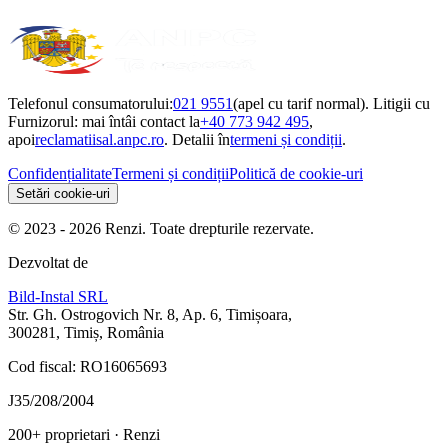
Telefonul consumatorului:
021 9551
(apel cu tarif normal). Litigii cu
Furnizorul: mai întâi contact la
+40 773 942 495
,
apoi
reclamatiisal.anpc.ro
. Detalii în
termeni și condiții
.
Confidențialitate
Termeni și condiții
Politică de cookie-uri
Setări cookie-uri
© 2023 - 2026 Renzi. Toate drepturile rezervate.
Dezvoltat de
Bild-Instal SRL
Str. Gh. Ostrogovich Nr. 8, Ap. 6, Timișoara,
300281, Timiș, România
Cod fiscal: RO16065693
J35/208/2004
200+ proprietari
· Renzi