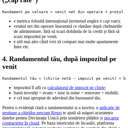
(„cap rate”)
Randament pe valoare = venit net din operare ÷ prețul d
e metrica folosită internațional (termenul englez e
cap rate
);
venitul net din operare înseamnă ce rămâne după cheltuielile
de administrare, fără să scazi dobânda de la credit și fără să
scazi impozitul pe venit;
e util mai ales când vrei să compari mai multe apartamente
între ele.
4. Randamentul tău, după impozitul pe
venit
Randamentul tău = (chirie netă − impozit pe venit) ÷ ba
impozitul îl afli cu
calculatorul de impozit pe chirie
;
banii investiți = avans + taxe la notar + renovare + mobilă;
e cel mai apropiat de adevărul din buzunarul tău.
Pentru o evidență clară a randamentului și a taxelor, o
aplicație de
gestiune a chiriilor precum Renzi
te ajută să asiguri acuratețea
datelor pentru Declarația Unică prin urmărirea plăților și
stocarea
contractelor în cloud
. Pe baza istoricului de încasări, platforma