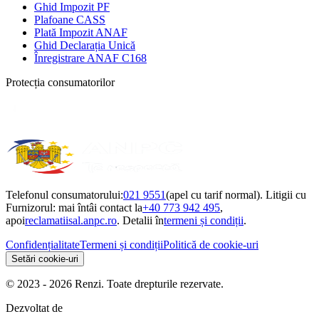
Ghid Impozit PF
Plafoane CASS
Plată Impozit ANAF
Ghid Declarația Unică
Înregistrare ANAF C168
Protecția consumatorilor
Telefonul consumatorului:
021 9551
(apel cu tarif normal). Litigii cu
Furnizorul: mai întâi contact la
+40 773 942 495
,
apoi
reclamatiisal.anpc.ro
. Detalii în
termeni și condiții
.
Confidențialitate
Termeni și condiții
Politică de cookie-uri
Setări cookie-uri
© 2023 - 2026 Renzi. Toate drepturile rezervate.
Dezvoltat de