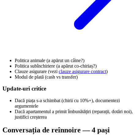
Politica animale (a apărut un câine?)
Politica subînchiriere (a apărut co-chiriaș?)
Clauze asigurare (vezi
clauze asigurare contract
)
Modul de plată (cash vs transfer)
Update-uri critice
Dacă piața s-a schimbat (chirii cu 10%+), documentezi
argumentele
Dacă apartamentul a primit îmbunătățiri (reparații, dotări noi),
justifici creșterea
Conversația de reînnoire — 4 pași