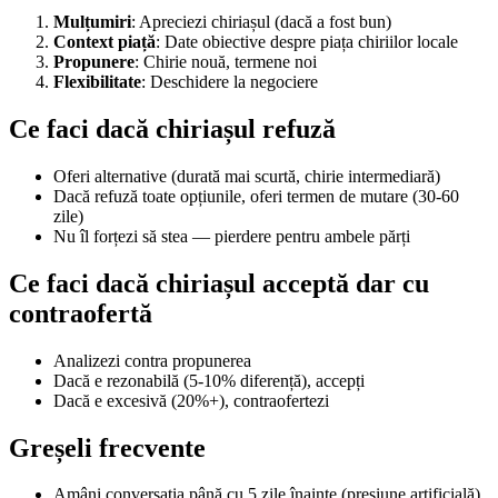
Mulțumiri
: Apreciezi chiriașul (dacă a fost bun)
Context piață
: Date obiective despre piața chiriilor locale
Propunere
: Chirie nouă, termene noi
Flexibilitate
: Deschidere la negociere
Ce faci dacă chiriașul refuză
Oferi alternative (durată mai scurtă, chirie intermediară)
Dacă refuză toate opțiunile, oferi termen de mutare (30-60
zile)
Nu îl forțezi să stea — pierdere pentru ambele părți
Ce faci dacă chiriașul acceptă dar cu
contraofertă
Analizezi contra propunerea
Dacă e rezonabilă (5-10% diferență), accepți
Dacă e excesivă (20%+), contraofertezi
Greșeli frecvente
Amâni conversația până cu 5 zile înainte (presiune artificială)