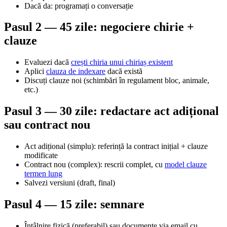
Dacă da: programați o conversație
Pasul 2 — 45 zile: negociere chirie +
clauze
Evaluezi dacă
crești chiria unui chiriaș existent
Aplici
clauza de indexare
dacă există
Discuți clauze noi (schimbări în regulament bloc, animale,
etc.)
Pasul 3 — 30 zile: redactare act adițional
sau contract nou
Act adițional (simplu): referință la contract inițial + clauze
modificate
Contract nou (complex): rescrii complet, cu
model clauze
termen lung
Salvezi versiuni (draft, final)
Pasul 4 — 15 zile: semnare
Întâlnire fizică (preferabil) sau documente via email cu