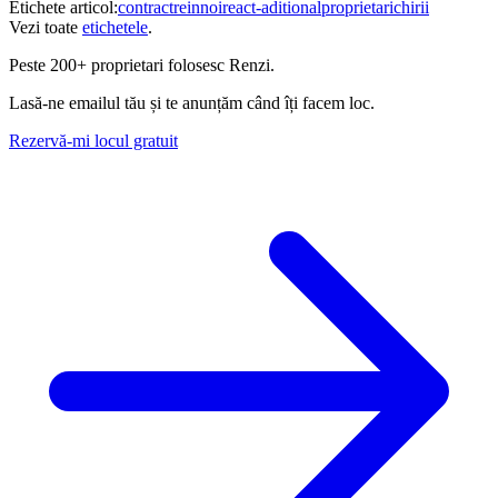
Etichete articol:
contract
reinnoire
act-aditional
proprietari
chirii
Vezi toate
etichetele
.
Peste
200+ proprietari
folosesc Renzi.
Lasă-ne emailul tău și te anunțăm când îți facem loc.
Rezervă-mi locul gratuit