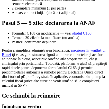
semnare electronică
2 exemplare minimum (1 per parte)
Anexe: contract inițial (dacă act adițional)
Pasul 5 — 5 zile: declararea la ANAF
Formular C168 cu modificările — vezi
ghidul C168
Termen: 30 zile de la modificare (nu amâna)
Păstrezi confirmare depunere
Pentru a simplifica administrarea birocratică,
înscrierea în waitlist-ul
Renzi
îți va asigura stocarea sigură a tuturor contractelor și actelor
adiționale în cloud, accesibile oricând atât proprietarului, cât și
chiriașului prin portalul său. Totodată, platforma te ajută să pregătești
rapid datele pentru depunerea formularului C168 și permite
precompletarea automată a sumelor pentru Declarația Unică direct
din istoricul plăților înregistrate în aplicație, economisindu-ți timp la
calculul fiscal (orice alte surse de venit urmând să le completezi
manual în SPV).
Ce schimbi la reînnoire
Întotdeauna verifici