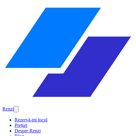
Renzi
Rezervă-mi locul
Prețuri
Despre Renzi