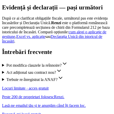
Evidență și declarații — pași următori
După ce ai clarificat obligațiile fiscale, următorul pas este evidența
încasărilor și Declarația Unică.
Renzi
este o platformă românească
care precompletează secțiunea de chirii din Formularul 212 pe baza
istoricului de încasări. Compară opțiunile:
cum alegi o aplicație de
gestiune
,
Excel vs. aplicație
sau
Declarația Unică din istoricul de
încasări
.
Întrebări frecvente
Pot modifica clauzele la reînnoire?
Act adițional sau contract nou?
Trebuie re-înregistrat la ANAF?
Locuri limitate · acces gratuit
Peste 200 de proprietari folosesc
Renzi
.
Lasă-ne emailul tău și te anunțăm când îți facem loc.