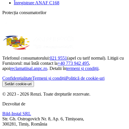
Înregistrare ANAF C168
Protecția consumatorilor
Telefonul consumatorului:
021 9551
(apel cu tarif normal). Litigii cu
Furnizorul: mai întâi contact la
+40 773 942 495
,
apoi
reclamatiisal.anpc.ro
. Detalii în
termeni și condiții
.
Confidențialitate
Termeni și condiții
Politică de cookie-uri
Setări cookie-uri
© 2023 - 2026 Renzi. Toate drepturile rezervate.
Dezvoltat de
Bild-Instal SRL
Str. Gh. Ostrogovich Nr. 8, Ap. 6, Timișoara,
300281, Timiș, România