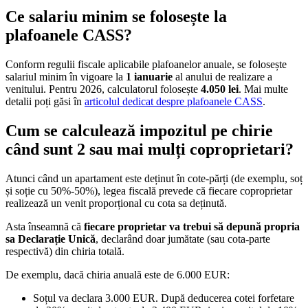
Ce salariu minim se folosește la
plafoanele CASS?
Conform regulii fiscale aplicabile plafoanelor anuale, se folosește
salariul minim în vigoare la
1 ianuarie
al anului de realizare a
venitului. Pentru 2026, calculatorul folosește
4.050 lei
. Mai multe
detalii poți găsi în
articolul dedicat despre plafoanele CASS
.
Cum se calculează impozitul pe chirie
când sunt 2 sau mai mulți coproprietari?
Atunci când un apartament este deținut în cote-părți (de exemplu, soț
și soție cu 50%-50%), legea fiscală prevede că fiecare coproprietar
realizează un venit proporțional cu cota sa deținută.
Asta înseamnă că
fiecare proprietar va trebui să depună propria
sa Declarație Unică
, declarând doar jumătate (sau cota-parte
respectivă) din chiria totală.
De exemplu, dacă chiria anuală este de 6.000 EUR:
Soțul va declara 3.000 EUR. După deducerea cotei forfetare