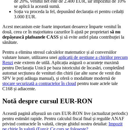
de 20%, venitul net este de 2.400 EUR, iar impozitul de 10%
se aplică la această sumă.
Soția va proceda la fel, depunând declarația ei pentru ceilalți
3.000 EUR.
Acest mecanism este foarte important deoarece împarte venitul în
două, ceea ce în majoritatea cazurilor îi ajută pe proprietari
să nu
depășească plafoanele CASS
și să evite astfel plata contribuției la
sănătate.
Pentru a elimina stresul calculelor matematice și al conversiilor
valutare lunare, utilizarea unei
aplicații de gestiune a chiriilor precum
Renzi
este extrem de utilă. Aplicația asigură o acuratețe maximă
pentru Declarația Unică pe baza istoricului de încasări, completând
automat secțiunea de venituri din chirii (iar alte surse de venit din
SPV le poți adăuga manual), și oferă o modalitate modernă de
stocare securizată a contractelor în cloud
pentru toate actele tale
C168 și adiacente.
Notă despre cursul EUR-RON
Această pagină afișează un curs EUR-RON live (actualizat periodic)
pentru estimări rapide. Pentru calculul fiscal final și regulile ANAF
privind contractele în valută, citește ghidul nostru detaliat:
Impozit
pe chirie în valută (Euro): Ce curs se folosește?
.