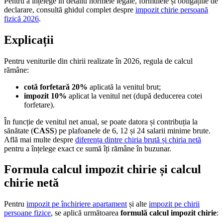
Pentru a înțelege în detaliu normele legale, formulele și obligațiile de
declarare, consultă ghidul complet despre
impozit chirie persoană
fizică 2026
.
Explicații
Pentru veniturile din chirii realizate în 2026, regula de calcul
rămâne:
cotă forfetară 20%
aplicată la venitul brut;
impozit 10%
aplicat la venitul net (după deducerea cotei
forfetare).
În funcție de venitul net anual, se poate datora și contribuția la
sănătate (
CASS
) pe plafoanele de 6, 12 și 24 salarii minime brute.
Află mai multe despre
diferența dintre chiria brută și chiria netă
pentru a înțelege exact ce sumă îți rămâne în buzunar.
Formula calcul impozit chirie și calcul
chirie netă
Pentru
impozit pe închiriere apartament
și alte
impozit pe chirii
persoane fizice
, se aplică următoarea
formulă calcul impozit chirie
: