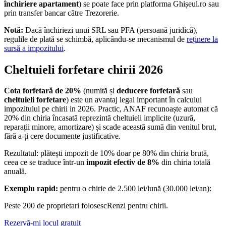
închiriere apartament
) se poate face prin platforma Ghișeul.ro sau
prin transfer bancar către Trezorerie.
Notă:
Dacă închiriezi unui SRL sau PFA (persoană juridică),
regulile de plată se schimbă, aplicându-se mecanismul de
reținere la
sursă a impozitului
.
Cheltuieli forfetare chirii 2026
Cota forfetară de 20%
(numită și
deducere forfetară
sau
cheltuieli forfetare
) este un avantaj legal important în calculul
impozitului pe chirii in 2026. Practic, ANAF recunoaște automat că
20% din chiria încasată reprezintă cheltuieli implicite (uzură,
reparații minore, amortizare) și scade această sumă din venitul brut,
fără a-ți cere documente justificative.
Rezultatul: plătești impozit de 10% doar pe 80% din chiria brută,
ceea ce se traduce într-un
impozit efectiv de 8%
din chiria totală
anuală.
Exemplu rapid:
pentru o chirie de 2.500 lei/lună (30.000 lei/an):
Peste 200 de proprietari folosesc
Renzi
pentru chirii.
Rezervă-mi locul gratuit