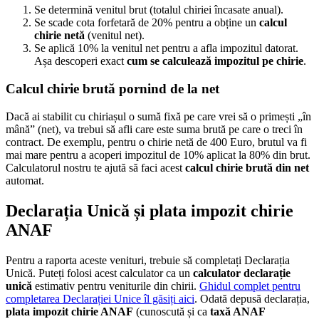
Se determină venitul brut (totalul chiriei încasate anual).
Se scade cota forfetară de 20% pentru a obține un
calcul
chirie netă
(venitul net).
Se aplică 10% la venitul net pentru a afla impozitul datorat.
Așa descoperi exact
cum se calculează impozitul pe chirie
.
Calcul chirie brută pornind de la net
Dacă ai stabilit cu chiriașul o sumă fixă pe care vrei să o primești „în
mână” (net), va trebui să afli care este suma brută pe care o treci în
contract. De exemplu, pentru o chirie netă de 400 Euro, brutul va fi
mai mare pentru a acoperi impozitul de 10% aplicat la 80% din brut.
Calculatorul nostru te ajută să faci acest
calcul chirie brută din net
automat.
Declarația Unică și plata impozit chirie
ANAF
Pentru a raporta aceste venituri, trebuie să completați Declarația
Unică. Puteți folosi acest calculator ca un
calculator declarație
unică
estimativ pentru veniturile din chirii.
Ghidul complet pentru
completarea Declarației Unice îl găsiți aici
. Odată depusă declarația,
plata impozit chirie ANAF
(cunoscută și ca
taxă ANAF