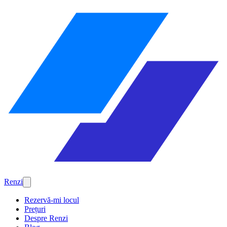
Renzi
Rezervă-mi locul
Prețuri
Despre Renzi