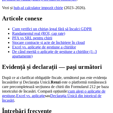
Vezi și
hub-ul calculator impozit chirie
(2023–2026).
Articole conexe
Cum verifici un chiriaș legal fără să încalci GDPR
Randamentul real (ROI, cap rate)
PFA vs SRL pentru chirii
Stocare contracte și acte de închiriere în cloud
Excel vs. aplicație de gestiune a chiriilor
De când merită o aplicație de gestiune a chiriilor (1–3
apartamente)
Evidență și declarații — pași următori
După ce ai clarificat obligațiile fiscale, următorul pas este evidența
încasărilor și Declarația Unică.
Renzi
este o platformă românească
care precompletează secțiunea de chirii din Formularul 212 pe baza
istoricului de încasări. Compară opțiunile:
cum alegi o aplicație de
gestiune
,
Excel vs. aplicație
sau
Declarația Unică din istoricul de
încasări
.
Întrebări frecvente