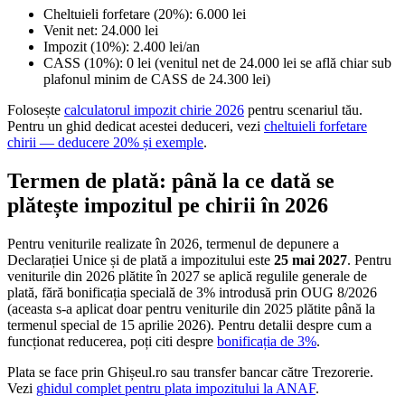
Cheltuieli forfetare (20%): 6.000 lei
Venit net: 24.000 lei
Impozit (10%): 2.400 lei/an
CASS (10%): 0 lei (venitul net de 24.000 lei se află chiar sub
plafonul minim de CASS de 24.300 lei)
Folosește
calculatorul impozit chirie 2026
pentru scenariul tău.
Pentru un ghid dedicat acestei deduceri, vezi
cheltuieli forfetare
chirii — deducere 20% și exemple
.
Termen de plată: până la ce dată se
plătește impozitul pe chirii în 2026
Pentru veniturile realizate în 2026, termenul de depunere a
Declarației Unice și de plată a impozitului este
25 mai 2027
. Pentru
veniturile din 2026 plătite în 2027 se aplică regulile generale de
plată, fără bonificația specială de 3% introdusă prin OUG 8/2026
(aceasta s-a aplicat doar pentru veniturile din 2025 plătite până la
termenul special de 15 aprilie 2026). Pentru detalii despre cum a
funcționat reducerea, poți citi despre
bonificația de 3%
.
Plata se face prin Ghișeul.ro sau transfer bancar către Trezorerie.
Vezi
ghidul complet pentru plata impozitului la ANAF
.