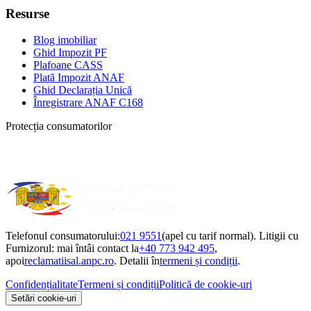
Resurse
Blog imobiliar
Ghid Impozit PF
Plafoane CASS
Plată Impozit ANAF
Ghid Declarația Unică
Înregistrare ANAF C168
Protecția consumatorilor
Telefonul consumatorului:
021 9551
(apel cu tarif normal). Litigii cu
Furnizorul: mai întâi contact la
+40 773 942 495
,
apoi
reclamatiisal.anpc.ro
. Detalii în
termeni și condiții
.
Confidențialitate
Termeni și condiții
Politică de cookie-uri
Setări cookie-uri