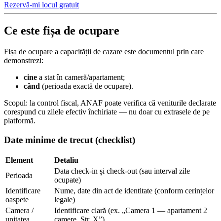
Rezervă-mi locul gratuit
Ce este fișa de ocupare
Fișa de ocupare a capacității de cazare este documentul prin care
demonstrezi:
cine
a stat în cameră/apartament;
când
(perioada exactă de ocupare).
Scopul: la control fiscal, ANAF poate verifica că veniturile declarate
corespund cu zilele efectiv închiriate — nu doar cu extrasele de pe
platformă.
Date minime de trecut (checklist)
Element
Detaliu
Data check-in și check-out (sau interval zile
Perioada
ocupate)
Identificare
Nume, date din act de identitate (conform cerințelor
oaspete
legale)
Camera /
Identificare clară (ex. „Camera 1 — apartament 2
unitatea
camere, Str. X”)