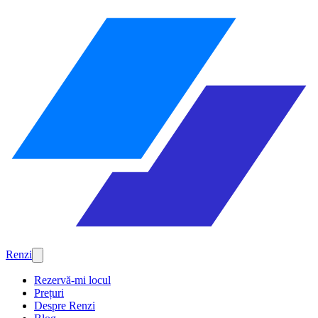
Renzi
Rezervă-mi locul
Prețuri
Despre Renzi