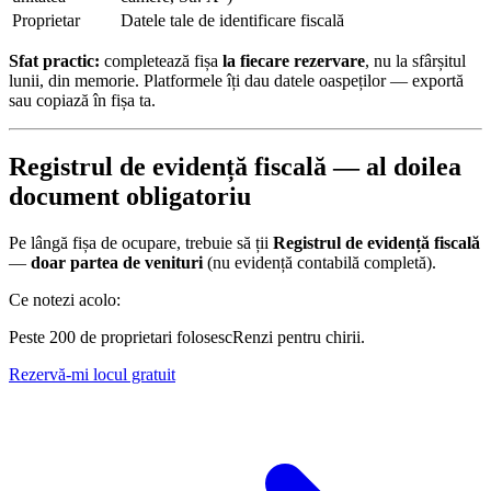
Proprietar
Datele tale de identificare fiscală
Sfat practic:
completează fișa
la fiecare rezervare
, nu la sfârșitul
lunii, din memorie. Platformele îți dau datele oaspeților — exportă
sau copiază în fișa ta.
Registrul de evidență fiscală — al doilea
document obligatoriu
Pe lângă fișa de ocupare, trebuie să ții
Registrul de evidență fiscală
—
doar partea de venituri
(nu evidență contabilă completă).
Ce notezi acolo:
Peste 200 de proprietari folosesc
Renzi
pentru chirii.
Rezervă-mi locul gratuit