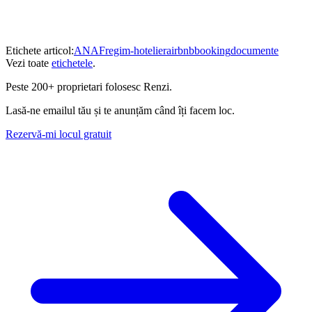
Etichete articol:
ANAF
regim-hotelier
airbnb
booking
documente
Vezi toate
etichetele
.
Peste
200+ proprietari
folosesc Renzi.
Lasă-ne emailul tău și te anunțăm când îți facem loc.
Rezervă-mi locul gratuit