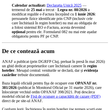
Calendar actualizat:
Declarația Unică 2025
—
termenul de
25 mai
a trecut ·
Legea nr. 88/2026
a
modificat regulile e-Factura începând cu
1 iunie 2026
:
persoanele fizice identificate prin CNP (inclusiv cele
care închiriază în regim hotelier) nu mai au obligația de
a folosi sistemul RO e-Factura, acesta devenind
opțional
pentru ele. Formularul 082 nu mai este așadar
obligatoriu pentru PF pe CNP.
De ce contează acum
ANAF a publicat (prin DGRFP Cluj, preluat în presă în mai 2026)
un ghid dedicat proprietarilor care închiriază camere în
regim
hotelier
. Mesajul central: veniturile se declară, dar și
evidența
cazărilor
trebuie documentată.
Baza legală oficială pentru fișa de ocupare este
OPANAF nr.
381/2026
(publicat în Monitorul Oficial pe 31 martie 2026), care
înlocuiește vechiul ordin OPANAF 398/2021. Poți descărca
modelul oficial de
Fișă de ocupare a capacității de cazare (PDF)
direct de pe site-ul ANAF.
Conform legii, închirierea în regim hotelier (pe termen scurt) este