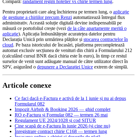
Compară:
randament regim hotelier vs chirie termen lung
.
Pentru proprietarii care aleg închirierea pe termen lung, o
aplicație
de gestiune a chiriilor precum Renzi
automatizează întregul flux
administrativ. Această soluție digitală devine indispensabilă pe
măsură ce portofoliul crește (vezi
de la câte apartamente merită o
aplicație
). Aplicația îmbunătățește acuratețea datelor pentru
Declarația Unică prin urmărirea plăților și
stocarea contractelor în
cloud
. Pe baza istoricului de încasări, platforma precompletează
automat exclusiv secțiunea de venituri din chirii a Formularului 212
(calculând cursul BNR dacă chiria este în euro), în timp ce restul
surselor de venit sunt adăugate manual de către utilizator direct în
SPV, asigurând o
depunere a Declarației Unice
extrem de simplă.
Articole conexe
Ce faci dacă e-Factura e activă de la 1 iunie și nu ai depus
Formularul 082
Impozit Airbnb & Booking 2026 — ghid complet
RO e-Factura și Formular 082 — termen 26 mai
Regulament UE 2024/1028 și cod SITUR
Cine scapă de e-Factura în iunie 2026 (și cine nu)
Înregistrare contract chirie C168 — termen lung
Încasarea online a chiriei și dovezile de plată