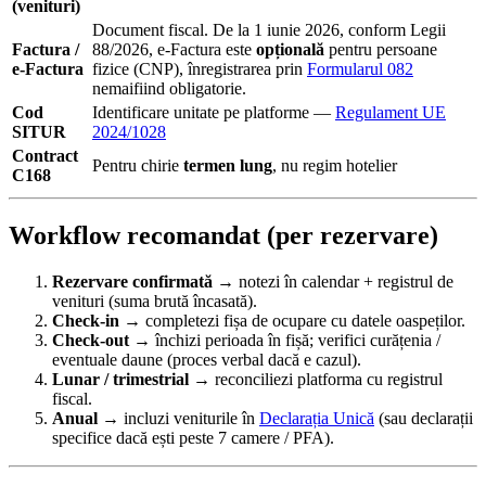
(venituri)
Document fiscal. De la 1 iunie 2026, conform Legii
Factura /
88/2026, e-Factura este
opțională
pentru persoane
e-Factura
fizice (CNP), înregistrarea prin
Formularul 082
nemaifiind obligatorie.
Cod
Identificare unitate pe platforme —
Regulament UE
SITUR
2024/1028
Contract
Pentru chirie
termen lung
, nu regim hotelier
C168
Workflow recomandat (per rezervare)
Rezervare confirmată
→ notezi în calendar + registrul de
venituri (suma brută încasată).
Check-in
→ completezi fișa de ocupare cu datele oaspeților.
Check-out
→ închizi perioada în fișă; verifici curățenia /
eventuale daune (proces verbal dacă e cazul).
Lunar / trimestrial
→ reconciliezi platforma cu registrul
fiscal.
Anual
→ incluzi veniturile în
Declarația Unică
(sau declarații
specifice dacă ești peste 7 camere / PFA).