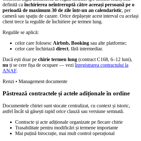
definită ca
închirierea neîntreruptă către aceeași persoană pe o
perioadă de maximum 30 de zile într-un an calendaristic
, per
cameră sau spațiu de cazare. Orice depășește acest interval cu același
client trece la regulile de închiriere pe termen lung.
Regulile se aplică:
celor care folosesc
Airbnb, Booking
sau alte platforme;
celor care închiriază
direct
, fără intermediar.
Dacă ești doar pe
chirie termen lung
(contract C168, 6–12 luni),
nu
ți se cere fișa de ocupare — vezi
înregistrarea contractului la
ANAF
.
Renzi • Management documente
Păstrează contractele și actele adiționale în ordine
Documentele chiriei sunt stocate centralizat, cu context și istoric,
astfel încât să găsești rapid orice clauză sau versiune semnată.
Contracte și acte adiționale organizate pe fiecare chirie
Trasabilitate pentru modificări și termene importante
Mai puțină birocrație, mai mult control operațional