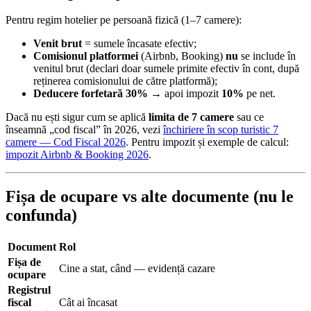
Pentru regim hotelier pe persoană fizică (1–7 camere):
Venit brut
= sumele încasate efectiv;
Comisionul platformei
(Airbnb, Booking)
nu
se include în
venitul brut (declari doar sumele primite efectiv în cont, după
reținerea comisionului de către platformă);
Deducere forfetară 30%
→ apoi impozit
10%
pe net.
Dacă nu ești sigur cum se aplică
limita de 7 camere
sau ce
înseamnă „cod fiscal” în 2026, vezi
închiriere în scop turistic 7
camere — Cod Fiscal 2026
. Pentru impozit și exemple de calcul:
impozit Airbnb & Booking 2026
.
Fișa de ocupare vs alte documente (nu le
confunda)
Document
Rol
Fișa de
Cine a stat, când — evidență cazare
ocupare
Registrul
fiscal
Cât ai încasat