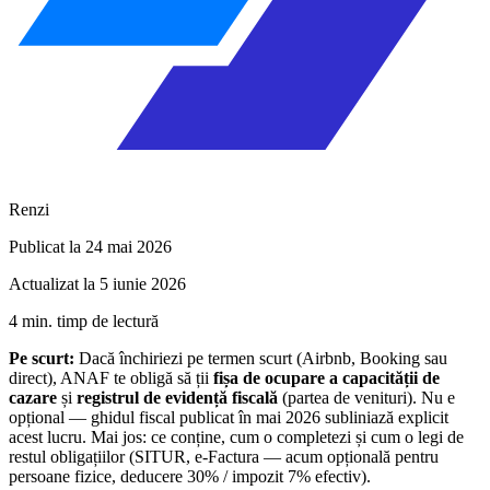
Renzi
Publicat la 24 mai 2026
Actualizat la 5 iunie 2026
4 min. timp de lectură
Pe scurt:
Dacă închiriezi pe termen scurt (Airbnb, Booking sau
direct), ANAF te obligă să ții
fișa de ocupare a capacității de
cazare
și
registrul de evidență fiscală
(partea de venituri). Nu e
opțional — ghidul fiscal publicat în mai 2026 subliniază explicit
acest lucru. Mai jos: ce conține, cum o completezi și cum o legi de
restul obligațiilor (SITUR, e-Factura — acum opțională pentru
persoane fizice, deducere 30% / impozit 7% efectiv).