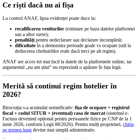
Ce riști dacă nu ai fișa
La control ANAF, lipsa evidenței poate duce la:
recalificarea veniturilor
(estimare pe baza datelor platformei
sau a altor surse);
penalități
pentru nedeclarare sau declarare incompletă;
dificultate
în a demonstra perioade goale vs ocupate (util la
deducerea cheltuielilor reale dacă treci pe alt regim).
ANAF are acces tot mai facil la datele de la platformele online, iar
argumentul „nu am știut” nu reprezintă o apărare în fața legii.
Merită să continui regim hotelier în
2026?
Birocrația s-a acumulat semnificativ:
fișa de ocupare + registrul
fiscal + codul SITUR + (eventual) casa de marcat
(sistemul e-
Factura devenind opțional pentru persoanele fizice pe CNP de la 1
iunie 2026, conform Legii 88/2026). Pentru mulți proprietari,
chiria
pe termen lung
devine mai simplă administrativ.