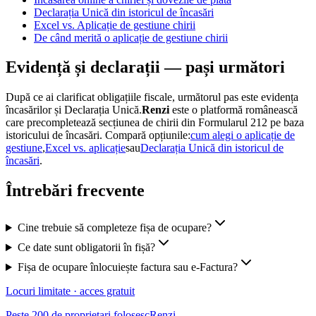
Declarația Unică din istoricul de încasări
Excel vs. Aplicație de gestiune chirii
De când merită o aplicație de gestiune chirii
Evidență și declarații — pași următori
După ce ai clarificat obligațiile fiscale, următorul pas este evidența
încasărilor și Declarația Unică.
Renzi
este o platformă românească
care precompletează secțiunea de chirii din Formularul 212 pe baza
istoricului de încasări. Compară opțiunile:
cum alegi o aplicație de
gestiune
,
Excel vs. aplicație
sau
Declarația Unică din istoricul de
încasări
.
Întrebări frecvente
Cine trebuie să completeze fișa de ocupare?
Ce date sunt obligatorii în fișă?
Fișa de ocupare înlocuiește factura sau e-Factura?
Locuri limitate · acces gratuit
Peste 200 de proprietari folosesc
Renzi
.