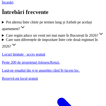
încasări
.
Întrebări frecvente
Pot alterna între chirie pe termen lung și Airbnb pe același
apartament?
Care regim aduce un venit net mai mare în București în 2026?
Care sunt diferențele de impozitare între cele două regimuri în
2026?
Locuri limitate · acces gratuit
Peste 200 de proprietari folosesc
Renzi
.
Lasă-ne emailul tău și te anunțăm când îți facem loc.
Rezervă-mi locul gratuit