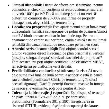
Timpul disponibil:
Dispui de câteva ore săptămânal pentru
comunicare, check-in, curățenie și reaprovizionare, sau vrei
un venit 100% pasiv? Dacă nu ai timp și nici nu vrei să
plătești un comision de 20-30% unei firme de property
management, alege chiria pe termen lung.
Localizarea proprietății:
Este apartamentul situat într-o zonă
ultracentrală, turistică sau aproape de poluri de business/clinici
mari? Airbnb are succes doar în locații de top. Pentru un
apartament de cartier sau periferic, chiria clasică este mult mai
rentabilă din cauza riscului de neocupare pe termen scurt.
Acordul scris al comunității:
Poți obține acordul scris al
tuturor vecinilor direct învecinați pe plan orizontal și vertical
(sus, jos, stânga, dreapta) și avizul asociației de proprietari?
Fără acestea, nu poți obține certificatul de clasificare MEAT,
iar activitatea pe platforme va fi ilegală.
Predictibilitatea veniturilor și toleranța la risc:
Ai nevoie
de o sumă fixă lună de lună pentru a acoperi o rată la bancă
sau cheltuieli planificate? Chiria pe termen lung îți oferă
această siguranță. Dacă îți permiți fluctuații masive în funcție
de sezon și evenimente, poți opta pentru Airbnb.
Toleranța la birocrație și raportări:
Ești dispus să te ocupi
de plata lunară a TVA-ului de 21% pe comisionul
platformelor (Formularele 301 și 390), înregistrarea în
sistemul SITUR, evidența fișelor de ocupare și declararea