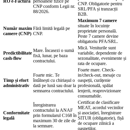
RO e-Factura
persoanele fizice pe
CNP. Obligatorie pentru
CNP conform Legii nr.
SRL/PFA și tranzacții
88/2026.
B2B.
Maximum 7 camere
situate în locuințe
Număr maxim
Fără limită legală pe
proprietate personală.
camere (CNP)
CNP.
Peste 7 camere devine
obligatoriu PFA/SRL.
Mică. Veniturile sunt
Mare. Încasezi o sumă
Predictibilitate
variabile, dependente de
fixă, lunar, pe baza
cash-flow
sezonalitate, evenimente și
contractului.
rata de ocupare.
Foarte mare. Check-
Foarte mic. Te
in/check-out, mesaje cu
Timp și efort
întâlnești cu chiriașul o
oaspeții, curățenie
administrativ
dată pe lună sau doar la
profesională, spălat
semnarea contractului.
lenjerii, reaprovizionare
consumabile.
Certificat de clasificare
Înregistrarea
MEAT, acordul vecinilor
contractului la ANAF
Conformitate
și asociației, înregistrare
prin formularul C168 în
legală
SITUR (obligatorie), fișă
maximum 30 de zile de
de ocupare zilnică a
la semnare.
oaspeților.