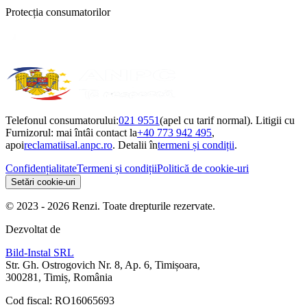
Protecția consumatorilor
Telefonul consumatorului:
021 9551
(apel cu tarif normal). Litigii cu
Furnizorul: mai întâi contact la
+40 773 942 495
,
apoi
reclamatiisal.anpc.ro
. Detalii în
termeni și condiții
.
Confidențialitate
Termeni și condiții
Politică de cookie-uri
Setări cookie-uri
© 2023 - 2026 Renzi. Toate drepturile rezervate.
Dezvoltat de
Bild-Instal SRL
Str. Gh. Ostrogovich Nr. 8, Ap. 6, Timișoara,
300281, Timiș, România
Cod fiscal: RO16065693