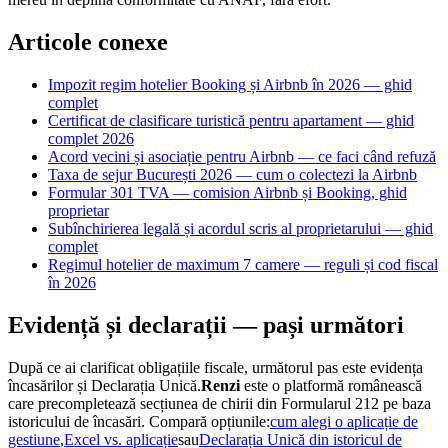
Articole conexe
Impozit regim hotelier Booking și Airbnb în 2026 — ghid
complet
Certificat de clasificare turistică pentru apartament — ghid
complet 2026
Acord vecini și asociație pentru Airbnb — ce faci când refuză
Taxa de sejur București 2026 — cum o colectezi la Airbnb
Formular 301 TVA — comision Airbnb și Booking, ghid
proprietar
Subînchirierea legală și acordul scris al proprietarului — ghid
complet
Regimul hotelier de maximum 7 camere — reguli și cod fiscal
în 2026
Evidență și declarații — pași următori
După ce ai clarificat obligațiile fiscale, următorul pas este evidența
încasărilor și Declarația Unică.
Renzi
este o platformă românească
care precompletează secțiunea de chirii din Formularul 212 pe baza
istoricului de încasări. Compară opțiunile:
cum alegi o aplicație de
gestiune
,
Excel vs. aplicație
sau
Declarația Unică din istoricul de