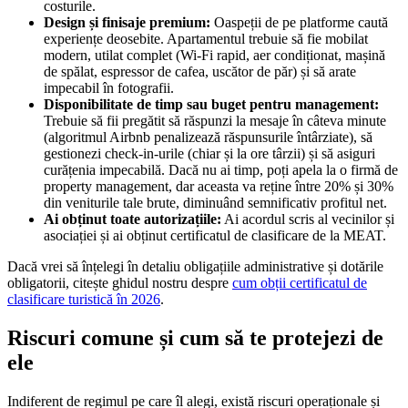
costurile.
Design și finisaje premium:
Oaspeții de pe platforme caută
experiențe deosebite. Apartamentul trebuie să fie mobilat
modern, utilat complet (Wi-Fi rapid, aer condiționat, mașină
de spălat, espressor de cafea, uscător de păr) și să arate
impecabil în fotografii.
Disponibilitate de timp sau buget pentru management:
Trebuie să fii pregătit să răspunzi la mesaje în câteva minute
(algoritmul Airbnb penalizează răspunsurile întârziate), să
gestionezi check-in-urile (chiar și la ore târzii) și să asiguri
curățenia impecabilă. Dacă nu ai timp, poți apela la o firmă de
property management, dar aceasta va reține între 20% și 30%
din veniturile tale brute, diminuând semnificativ profitul net.
Ai obținut toate autorizațiile:
Ai acordul scris al vecinilor și
asociației și ai obținut certificatul de clasificare de la MEAT.
Dacă vrei să înțelegi în detaliu obligațiile administrative și dotările
obligatorii, citește ghidul nostru despre
cum obții certificatul de
clasificare turistică în 2026
.
Riscuri comune și cum să te protejezi de
ele
Indiferent de regimul pe care îl alegi, există riscuri operaționale și