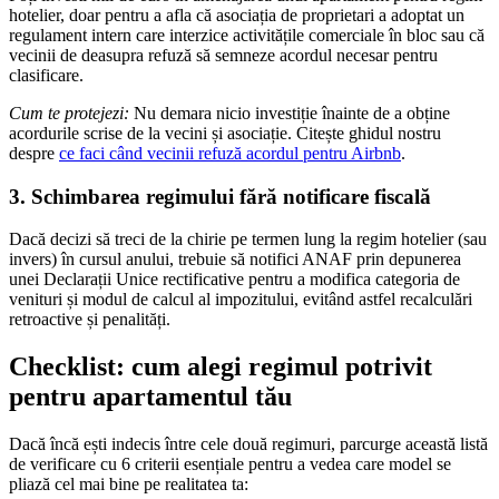
hotelier, doar pentru a afla că asociația de proprietari a adoptat un
regulament intern care interzice activitățile comerciale în bloc sau că
vecinii de deasupra refuză să semneze acordul necesar pentru
clasificare.
Cum te protejezi:
Nu demara nicio investiție înainte de a obține
acordurile scrise de la vecini și asociație. Citește ghidul nostru
despre
ce faci când vecinii refuză acordul pentru Airbnb
.
3. Schimbarea regimului fără notificare fiscală
Dacă decizi să treci de la chirie pe termen lung la regim hotelier (sau
invers) în cursul anului, trebuie să notifici ANAF prin depunerea
unei Declarații Unice rectificative pentru a modifica categoria de
venituri și modul de calcul al impozitului, evitând astfel recalculări
retroactive și penalități.
Checklist: cum alegi regimul potrivit
pentru apartamentul tău
Dacă încă ești indecis între cele două regimuri, parcurge această listă
de verificare cu 6 criterii esențiale pentru a vedea care model se
pliază cel mai bine pe realitatea ta: