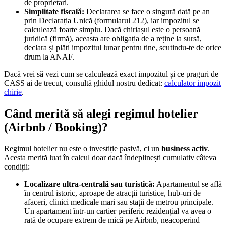
de proprietari.
Simplitate fiscală:
Declararea se face o singură dată pe an
prin Declarația Unică (formularul 212), iar impozitul se
calculează foarte simplu. Dacă chiriașul este o persoană
juridică (firmă), aceasta are obligația de a reține la sursă,
declara și plăti impozitul lunar pentru tine, scutindu-te de orice
drum la ANAF.
Dacă vrei să vezi cum se calculează exact impozitul și ce praguri de
CASS ai de trecut, consultă ghidul nostru dedicat:
calculator impozit
chirie
.
Când merită să alegi regimul hotelier
(Airbnb / Booking)?
Regimul hotelier nu este o investiție pasivă, ci un
business activ
.
Acesta merită luat în calcul doar dacă îndeplinești cumulativ câteva
condiții:
Localizare ultra-centrală sau turistică:
Apartamentul se află
în centrul istoric, aproape de atracții turistice, hub-uri de
afaceri, clinici medicale mari sau stații de metrou principale.
Un apartament într-un cartier periferic rezidențial va avea o
rată de ocupare extrem de mică pe Airbnb, neacoperind