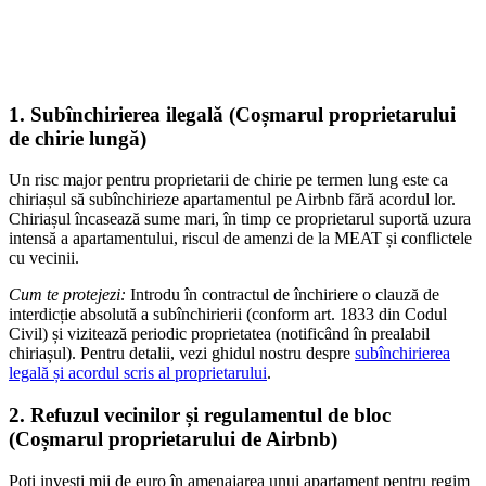
1. Subînchirierea ilegală (Coșmarul proprietarului
de chirie lungă)
Un risc major pentru proprietarii de chirie pe termen lung este ca
chiriașul să subînchirieze apartamentul pe Airbnb fără acordul lor.
Chiriașul încasează sume mari, în timp ce proprietarul suportă uzura
intensă a apartamentului, riscul de amenzi de la MEAT și conflictele
cu vecinii.
Cum te protejezi:
Introdu în contractul de închiriere o clauză de
interdicție absolută a subînchirierii (conform art. 1833 din Codul
Civil) și vizitează periodic proprietatea (notificând în prealabil
chiriașul). Pentru detalii, vezi ghidul nostru despre
subînchirierea
legală și acordul scris al proprietarului
.
2. Refuzul vecinilor și regulamentul de bloc
(Coșmarul proprietarului de Airbnb)
Poți investi mii de euro în amenajarea unui apartament pentru regim