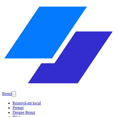
Renzi
Rezervă-mi locul
Prețuri
Despre Renzi