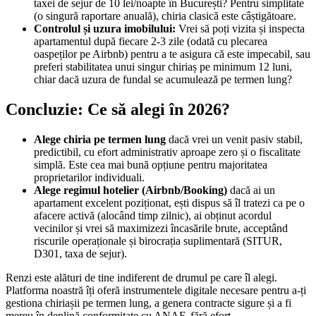
taxei de sejur de 10 lei/noapte în București? Pentru simplitate
(o singură raportare anuală), chiria clasică este câștigătoare.
Controlul și uzura imobilului:
Vrei să poți vizita și inspecta
apartamentul după fiecare 2-3 zile (odată cu plecarea
oaspeților pe Airbnb) pentru a te asigura că este impecabil, sau
preferi stabilitatea unui singur chiriaș pe minimum 12 luni,
chiar dacă uzura de fundal se acumulează pe termen lung?
Concluzie: Ce să alegi în 2026?
Alege chiria pe termen lung
dacă vrei un venit pasiv stabil,
predictibil, cu efort administrativ aproape zero și o fiscalitate
simplă. Este cea mai bună opțiune pentru majoritatea
proprietarilor individuali.
Alege regimul hotelier (Airbnb/Booking)
dacă ai un
apartament excelent poziționat, ești dispus să îl tratezi ca pe o
afacere activă (alocând timp zilnic), ai obținut acordul
vecinilor și vrei să maximizezi încasările brute, acceptând
riscurile operaționale și birocrația suplimentară (SITUR,
D301, taxa de sejur).
Renzi este alături de tine indiferent de drumul pe care îl alegi.
Platforma noastră îți oferă instrumentele digitale necesare pentru a-ți
gestiona chiriașii pe termen lung, a genera contracte sigure și a fi
mereu în deplină conformitate cu ANAF, fără efort.