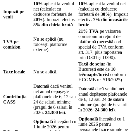
10%
aplicat la venitul
10%
aplicat la venitul net
net (calculat cu
(calculat cu deducere
Impozit pe
deducere forfetară de
forfetară de
30%
). Impozit
venit
20%
). Impozit efectiv:
efectiv:
7% din încasările
8% din chiria brută
.
brute
.
21% TVA
pe valoarea
comisionului reținut de
Nu se aplică (nu
TVA pe
platformă (necesită cod
folosești platforme
comision
special de TVA conform
externe).
art. 317, plus raportarea
prin D301 și D390).
Taxă de sejur
(în
București este de
10
Taxe locale
Nu se aplică.
lei/noapte/turist
conform
HCGMB nr. 516/2025).
Datorată dacă venitul
Datorată dacă venitul net
net anual depășește
anual depășește plafoanele
Contribuția
plafoanele de 6, 12 sau
de 6, 12 sau 24 de salarii
CASS
24 de salarii minime
minime (pragul de 6 salarii
(pragul de 6 salarii în
în 2026:
24.300 lei
).
2026:
24.300 lei
).
Opțională
începând cu 1
Opțională
începând cu
iunie 2026 pentru
1 iunie 2026 pentru
persoanele fizice simple pe