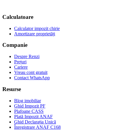
Calculatoare
Calculator impozit chirie
Amortizare proprietăți
Companie
Despre Renzi
Prețuri
Cariere
Vreau cont gratuit
Contact WhatsApp
Resurse
Blog imobiliar
Ghid Impozit PF
Plafoane CASS
Plată Impozit ANAF
Ghid Declarația Unică
Înregistrare ANAF C168