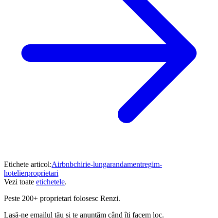
Etichete articol:
Airbnb
chirie-lunga
randament
regim-
hotelier
proprietari
Vezi toate
etichetele
.
Peste
200+ proprietari
folosesc Renzi.
Lasă-ne emailul tău și te anunțăm când îți facem loc.