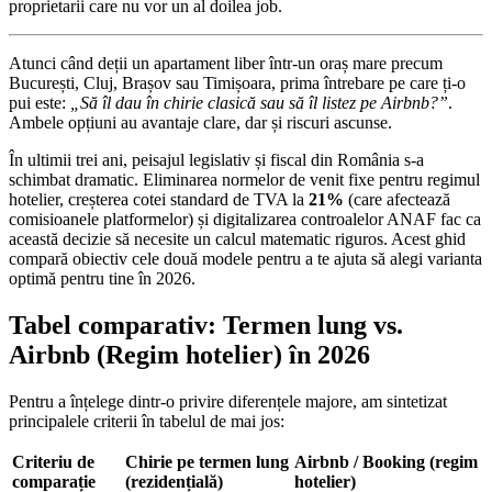
proprietarii care nu vor un al doilea job.
Atunci când deții un apartament liber într-un oraș mare precum
București, Cluj, Brașov sau Timișoara, prima întrebare pe care ți-o
pui este:
„Să îl dau în chirie clasică sau să îl listez pe Airbnb?”
.
Ambele opțiuni au avantaje clare, dar și riscuri ascunse.
În ultimii trei ani, peisajul legislativ și fiscal din România s-a
schimbat dramatic. Eliminarea normelor de venit fixe pentru regimul
hotelier, creșterea cotei standard de TVA la
21%
(care afectează
comisioanele platformelor) și digitalizarea controalelor ANAF fac ca
această decizie să necesite un calcul matematic riguros. Acest ghid
compară obiectiv cele două modele pentru a te ajuta să alegi varianta
optimă pentru tine în 2026.
Tabel comparativ: Termen lung vs.
Airbnb (Regim hotelier) în 2026
Pentru a înțelege dintr-o privire diferențele majore, am sintetizat
principalele criterii în tabelul de mai jos:
Criteriu de
Chirie pe termen lung
Airbnb / Booking (regim
comparație
(rezidențială)
hotelier)