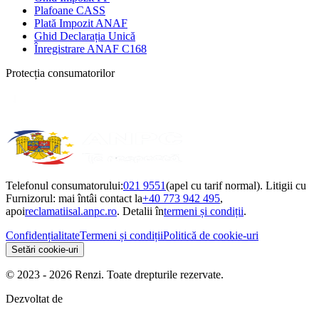
Plafoane CASS
Plată Impozit ANAF
Ghid Declarația Unică
Înregistrare ANAF C168
Protecția consumatorilor
Telefonul consumatorului:
021 9551
(apel cu tarif normal). Litigii cu
Furnizorul: mai întâi contact la
+40 773 942 495
,
apoi
reclamatiisal.anpc.ro
. Detalii în
termeni și condiții
.
Confidențialitate
Termeni și condiții
Politică de cookie-uri
Setări cookie-uri
© 2023 - 2026 Renzi. Toate drepturile rezervate.
Dezvoltat de