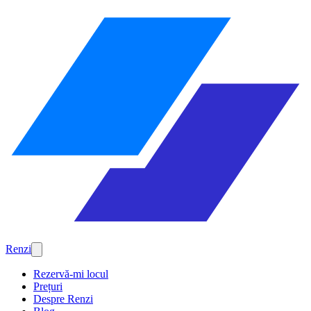
Renzi
Rezervă-mi locul
Prețuri
Despre Renzi