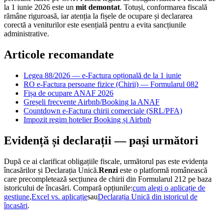
la 1 iunie 2026 este un
mit demontat
. Totuși, conformarea fiscală
rămâne riguroasă, iar atenția la fișele de ocupare și declararea
corectă a veniturilor este esențială pentru a evita sancțiunile
administrative.
Articole recomandate
Legea 88/2026 — e-Factura opțională de la 1 iunie
RO e-Factura persoane fizice (Chirii) — Formularul 082
Fișa de ocupare ANAF 2026
Greșeli frecvente Airbnb/Booking la ANAF
Countdown e-Factura chirii comerciale (SRL/PFA)
Impozit regim hotelier Booking și Airbnb
Evidență și declarații — pași următori
După ce ai clarificat obligațiile fiscale, următorul pas este evidența
încasărilor și Declarația Unică.
Renzi
este o platformă românească
care precompletează secțiunea de chirii din Formularul 212 pe baza
istoricului de încasări. Compară opțiunile:
cum alegi o aplicație de
gestiune
,
Excel vs. aplicație
sau
Declarația Unică din istoricul de
încasări
.