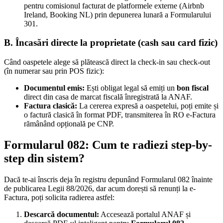
pentru comisionul facturat de platformele externe (Airbnb
Ireland, Booking NL) prin depunerea lunară a Formularului
301.
B. Încasări directe la proprietate (cash sau card fizic)
Când oaspetele alege să plătească direct la check-in sau check-out
(în numerar sau prin POS fizic):
Documentul emis:
Ești obligat legal să emiți un
bon fiscal
direct din casa de marcat fiscală înregistrată la ANAF.
Factura clasică:
La cererea expresă a oaspetelui, poți emite și
o factură clasică în format PDF, transmiterea în RO e-Factura
rămânând opțională pe CNP.
Formularul 082: Cum te radiezi step-by-
step din sistem?
Dacă te-ai înscris deja în registru depunând Formularul 082 înainte
de publicarea Legii 88/2026, dar acum dorești să renunți la e-
Factura, poți solicita radierea astfel:
Descarcă documentul:
Accesează portalul ANAF și