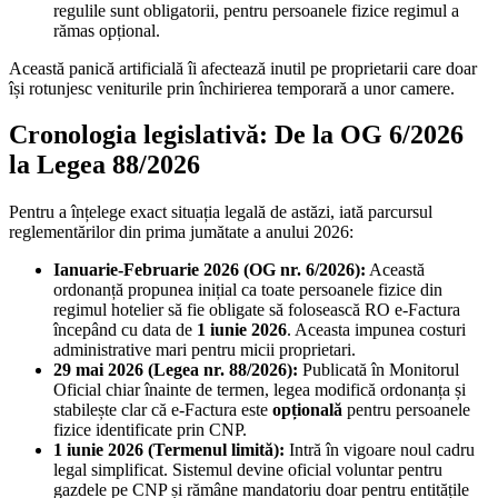
regulile sunt obligatorii, pentru persoanele fizice regimul a
rămas opțional.
Această panică artificială îi afectează inutil pe proprietarii care doar
își rotunjesc veniturile prin închirierea temporară a unor camere.
Cronologia legislativă: De la OG 6/2026
la Legea 88/2026
Pentru a înțelege exact situația legală de astăzi, iată parcursul
reglementărilor din prima jumătate a anului 2026:
Ianuarie-Februarie 2026 (OG nr. 6/2026):
Această
ordonanță propunea inițial ca toate persoanele fizice din
regimul hotelier să fie obligate să folosească RO e-Factura
începând cu data de
1 iunie 2026
. Aceasta impunea costuri
administrative mari pentru micii proprietari.
29 mai 2026 (Legea nr. 88/2026):
Publicată în Monitorul
Oficial chiar înainte de termen, legea modifică ordonanța și
stabilește clar că e-Factura este
opțională
pentru persoanele
fizice identificate prin CNP.
1 iunie 2026 (Termenul limită):
Intră în vigoare noul cadru
legal simplificat. Sistemul devine oficial voluntar pentru
gazdele pe CNP și rămâne mandatoriu doar pentru entitățile