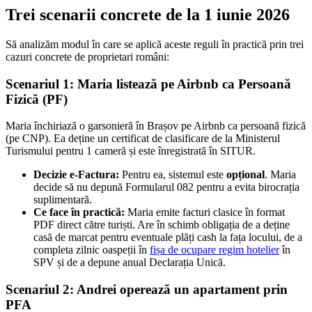
Trei scenarii concrete de la 1 iunie 2026
Să analizăm modul în care se aplică aceste reguli în practică prin trei
cazuri concrete de proprietari români:
Scenariul 1: Maria listează pe Airbnb ca Persoană
Fizică (PF)
Maria închiriază o garsonieră în Brașov pe Airbnb ca persoană fizică
(pe CNP). Ea deține un certificat de clasificare de la Ministerul
Turismului pentru 1 cameră și este înregistrată în SITUR.
Decizie e-Factura:
Pentru ea, sistemul este
opțional
. Maria
decide să nu depună Formularul 082 pentru a evita birocrația
suplimentară.
Ce face în practică:
Maria emite facturi clasice în format
PDF direct către turiști. Are în schimb obligația de a deține
casă de marcat pentru eventuale plăți cash la fața locului, de a
completa zilnic oaspeții în
fișa de ocupare regim hotelier
în
SPV și de a depune anual Declarația Unică.
Scenariul 2: Andrei operează un apartament prin
PFA