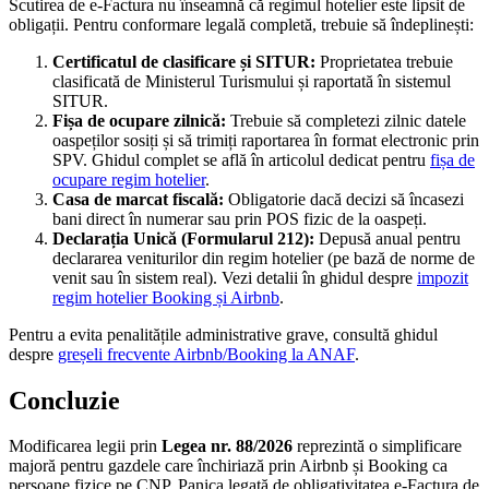
Scutirea de e-Factura nu înseamnă că regimul hotelier este lipsit de
obligații. Pentru conformare legală completă, trebuie să îndeplinești:
Certificatul de clasificare și SITUR:
Proprietatea trebuie
clasificată de Ministerul Turismului și raportată în sistemul
SITUR.
Fișa de ocupare zilnică:
Trebuie să completezi zilnic datele
oaspeților sosiți și să trimiți raportarea în format electronic prin
SPV. Ghidul complet se află în articolul dedicat pentru
fișa de
ocupare regim hotelier
.
Casa de marcat fiscală:
Obligatorie dacă decizi să încasezi
bani direct în numerar sau prin POS fizic de la oaspeți.
Declarația Unică (Formularul 212):
Depusă anual pentru
declararea veniturilor din regim hotelier (pe bază de norme de
venit sau în sistem real). Vezi detalii în ghidul despre
impozit
regim hotelier Booking și Airbnb
.
Pentru a evita penalitățile administrative grave, consultă ghidul
despre
greșeli frecvente Airbnb/Booking la ANAF
.
Concluzie
Modificarea legii prin
Legea nr. 88/2026
reprezintă o simplificare
majoră pentru gazdele care închiriază prin Airbnb și Booking ca
persoane fizice pe CNP. Panica legată de obligativitatea e-Factura de