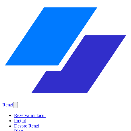
Renzi
Rezervă-mi locul
Prețuri
Despre Renzi