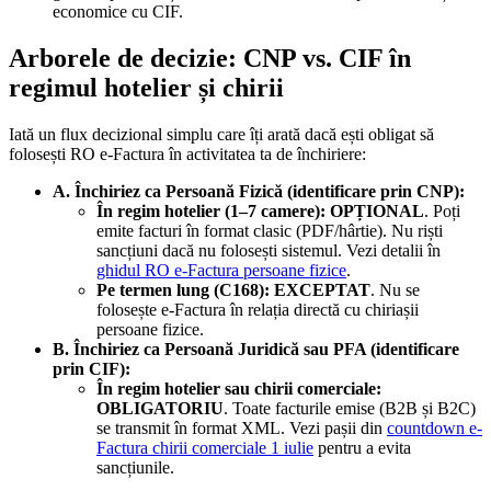
economice cu CIF.
Arborele de decizie: CNP vs. CIF în
regimul hotelier și chirii
Iată un flux decizional simplu care îți arată dacă ești obligat să
folosești RO e-Factura în activitatea ta de închiriere:
A. Închiriez ca Persoană Fizică (identificare prin CNP):
În regim hotelier (1–7 camere):
OPȚIONAL
. Poți
emite facturi în format clasic (PDF/hârtie). Nu riști
sancțiuni dacă nu folosești sistemul. Vezi detalii în
ghidul RO e-Factura persoane fizice
.
Pe termen lung (C168):
EXCEPTAT
. Nu se
folosește e-Factura în relația directă cu chiriașii
persoane fizice.
B. Închiriez ca Persoană Juridică sau PFA (identificare
prin CIF):
În regim hotelier sau chirii comerciale:
OBLIGATORIU
. Toate facturile emise (B2B și B2C)
se transmit în format XML. Vezi pașii din
countdown e-
Factura chirii comerciale 1 iulie
pentru a evita
sancțiunile.