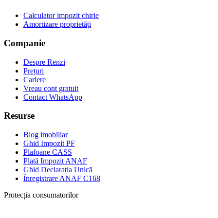
Calculator impozit chirie
Amortizare proprietăți
Companie
Despre Renzi
Prețuri
Cariere
Vreau cont gratuit
Contact WhatsApp
Resurse
Blog imobiliar
Ghid Impozit PF
Plafoane CASS
Plată Impozit ANAF
Ghid Declarația Unică
Înregistrare ANAF C168
Protecția consumatorilor