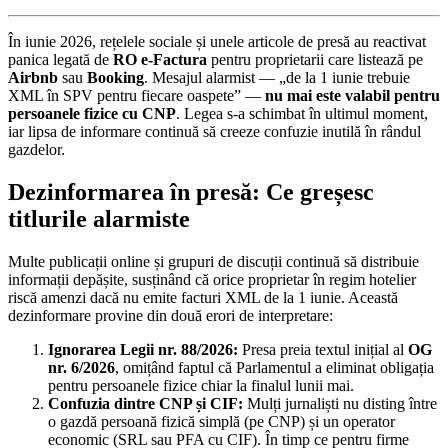
În iunie 2026, rețelele sociale și unele articole de presă au reactivat
panica legată de
RO e-Factura
pentru proprietarii care listează pe
Airbnb
sau
Booking
. Mesajul alarmist — „de la 1 iunie trebuie
XML în SPV pentru fiecare oaspete” —
nu mai este valabil pentru
persoanele fizice cu CNP
. Legea s-a schimbat în ultimul moment,
iar lipsa de informare continuă să creeze confuzie inutilă în rândul
gazdelor.
Dezinformarea în presă: Ce greșesc
titlurile alarmiste
Multe publicații online și grupuri de discuții continuă să distribuie
informații depășite, susținând că orice proprietar în regim hotelier
riscă amenzi dacă nu emite facturi XML de la 1 iunie. Această
dezinformare provine din două erori de interpretare:
Ignorarea Legii nr. 88/2026:
Presa preia textul inițial al
OG
nr. 6/2026
, omițând faptul că Parlamentul a eliminat obligația
pentru persoanele fizice chiar la finalul lunii mai.
Confuzia dintre CNP și CIF:
Mulți jurnaliști nu disting între
o gazdă persoană fizică simplă (pe CNP) și un operator
economic (SRL sau PFA cu CIF). În timp ce pentru firme