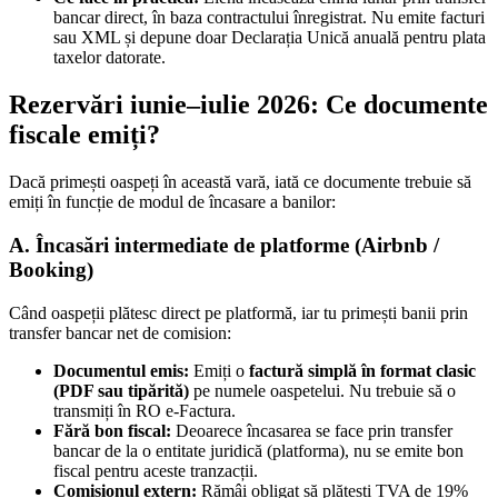
bancar direct, în baza contractului înregistrat. Nu emite facturi
sau XML și depune doar Declarația Unică anuală pentru plata
taxelor datorate.
Rezervări iunie–iulie 2026: Ce documente
fiscale emiți?
Dacă primești oaspeți în această vară, iată ce documente trebuie să
emiți în funcție de modul de încasare a banilor:
A. Încasări intermediate de platforme (Airbnb /
Booking)
Când oaspeții plătesc direct pe platformă, iar tu primești banii prin
transfer bancar net de comision:
Documentul emis:
Emiți o
factură simplă în format clasic
(PDF sau tipărită)
pe numele oaspetelui. Nu trebuie să o
transmiți în RO e-Factura.
Fără bon fiscal:
Deoarece încasarea se face prin transfer
bancar de la o entitate juridică (platforma), nu se emite bon
fiscal pentru aceste tranzacții.
Comisionul extern:
Rămâi obligat să plătești TVA de 19%