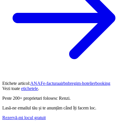
Etichete articol:
ANAF
e-factura
airbnb
regim-hotelier
booking
Vezi toate
etichetele
.
Peste
200+ proprietari
folosesc Renzi.
Lasă-ne emailul tău și te anunțăm când îți facem loc.
Rezervă-mi locul gratuit