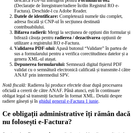
descarcă PDF-ul inteligent pentru
Formularul 082
(Declarație de înregistrare/radiere în/din Registrul RO e-
Factura). Deschide-l cu Adobe Reader.
Datele de identificare:
Completează numele tău complet,
adresa fiscală și CNP-ul în secțiunea destinată
contribuabilului.
Bifarea radierii:
Mergi la secțiunea de opțiuni din formular și
bifează căsuța pentru
radierea / dezactivarea
opțiunii de
utilizare a registrului RO e-Factura.
Validarea PDF-ului:
Apasă butonul “Validare” în partea de
sus a formularului pentru a verifica corectitudinea datelor și a
genera XML-ul atașat.
Depunerea formularului:
Semnează digital fișierul PDF
validat cu o semnătură electronică calificată și transmite-l către
ANAF prin intermediul SPV.
Notă fiscală:
Radierea își produce efectele doar după procesarea
oficială a cererii de către ANAF. Până atunci, ești în continuare
obligat legal să transmiți facturile în format XML. Detalii despre
radiere găsești și în
ghidul general e-Factura 1 iunie
.
Ce obligații administrative îți rămân dacă
nu folosești e-Factura?