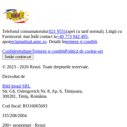
Telefonul consumatorului:
021 9551
(apel cu tarif normal). Litigii cu
Furnizorul: mai întâi contact la
+40 773 942 495
,
apoi
reclamatiisal.anpc.ro
. Detalii în
termeni și condiții
.
Confidențialitate
Termeni și condiții
Politică de cookie-uri
Setări cookie-uri
© 2023 - 2026 Renzi. Toate drepturile rezervate.
Dezvoltat de
Bild-Instal SRL
Str. Gh. Ostrogovich Nr. 8, Ap. 6, Timișoara,
300281, Timiș, România
Cod fiscal: RO16065693
J35/208/2004
200+ proprietari
· Renzi