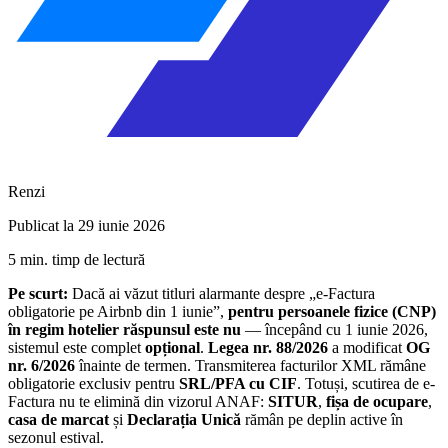
Renzi
Publicat la 29 iunie 2026
5 min. timp de lectură
Pe scurt:
Dacă ai văzut titluri alarmante despre „e-Factura
obligatorie pe Airbnb din 1 iunie”,
pentru persoanele fizice (CNP)
în regim hotelier răspunsul este nu
— începând cu 1 iunie 2026,
sistemul este complet
opțional
.
Legea nr. 88/2026
a modificat
OG
nr. 6/2026
înainte de termen. Transmiterea facturilor XML rămâne
obligatorie exclusiv pentru
SRL/PFA cu CIF
. Totuși, scutirea de e-
Factura nu te elimină din vizorul ANAF:
SITUR
,
fișa de ocupare
,
casa de marcat
și
Declarația Unică
rămân pe deplin active în
sezonul estival.