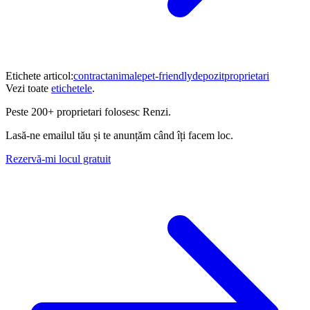
Etichete articol:
contract
animale
pet-friendly
depozit
proprietari
Vezi toate
etichetele
.
Peste
200+ proprietari
folosesc Renzi.
Lasă-ne emailul tău și te anunțăm când îți facem loc.
Rezervă-mi locul gratuit