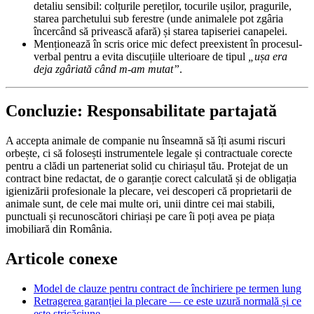
detaliu sensibil: colțurile pereților, tocurile ușilor, pragurile,
starea parchetului sub ferestre (unde animalele pot zgâria
încercând să privească afară) și starea tapiseriei canapelei.
Menționează în scris orice mic defect preexistent în procesul-
verbal pentru a evita discuțiile ulterioare de tipul
„ușa era
deja zgâriată când m-am mutat”
.
Concluzie: Responsabilitate partajată
A accepta animale de companie nu înseamnă să îți asumi riscuri
orbește, ci să folosești instrumentele legale și contractuale corecte
pentru a clădi un parteneriat solid cu chiriașul tău. Protejat de un
contract bine redactat, de o garanție corect calculată și de obligația
igienizării profesionale la plecare, vei descoperi că proprietarii de
animale sunt, de cele mai multe ori, unii dintre cei mai stabili,
punctuali și recunoscători chiriași pe care îi poți avea pe piața
imobiliară din România.
Articole conexe
Model de clauze pentru contract de închiriere pe termen lung
Retragerea garanției la plecare — ce este uzură normală și ce
este stricăciune