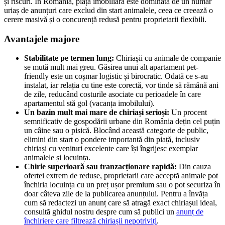
și riscuri. În România, piața imobiliară este dominată de un număr
uriaș de anunțuri care exclud din start animalele, ceea ce creează o
cerere masivă și o concurență redusă pentru proprietarii flexibili.
Avantajele majore
Stabilitate pe termen lung:
Chiriașii cu animale de companie
se mută mult mai greu. Găsirea unui alt apartament pet-
friendly este un coșmar logistic și birocratic. Odată ce s-au
instalat, iar relația cu tine este corectă, vor tinde să rămână ani
de zile, reducând costurile asociate cu perioadele în care
apartamentul stă gol (vacanța imobilului).
Un bazin mult mai mare de chiriași serioși:
Un procent
semnificativ de gospodării urbane din România dețin cel puțin
un câine sau o pisică. Blocând această categorie de public,
elimini din start o pondere importantă din piață, inclusiv
chiriași cu venituri excelente care își îngrijesc exemplar
animalele și locuința.
Chirie superioară sau tranzacționare rapidă:
Din cauza
ofertei extrem de reduse, proprietarii care acceptă animale pot
închiria locuința cu un preț ușor premium sau o pot securiza în
doar câteva zile de la publicarea anunțului. Pentru a învăța
cum să redactezi un anunț care să atragă exact chiriașul ideal,
consultă ghidul nostru despre cum să publici un
anunț de
închiriere care filtrează chiriașii nepotriviți
.