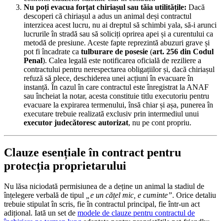
Nu poți evacua forțat chiriașul sau tăia utilitățile:
Dacă
descoperi că chiriașul a adus un animal deși contractul
interzicea acest lucru, nu ai dreptul să schimbi yala, să-i arunci
lucrurile în stradă sau să soliciți oprirea apei și a curentului ca
metodă de presiune. Aceste fapte reprezintă abuzuri grave și
pot fi încadrate ca
tulburare de posesie
(
art. 256 din Codul
Penal
). Calea legală este notificarea oficială de reziliere a
contractului pentru nerespectarea obligațiilor și, dacă chiriașul
refuză să plece, deschiderea unei acțiuni în evacuare în
instanță. În cazul în care contractul este înregistrat la ANAF
sau încheiat la notar, acesta constituie titlu executoriu pentru
evacuare la expirarea termenului, însă chiar și așa, punerea în
executare trebuie realizată exclusiv prin intermediul unui
executor judecătoresc autorizat
, nu pe cont propriu.
Clauze esențiale în contract pentru
protecția proprietarului
Nu lăsa niciodată permisiunea de a deține un animal la stadiul de
înțelegere verbală de tipul
„e un cățel mic, e cuminte”
. Orice detaliu
trebuie stipulat în scris, fie în contractul principal, fie într-un act
adițional. Iată un set de
modele de clauze pentru contractul de