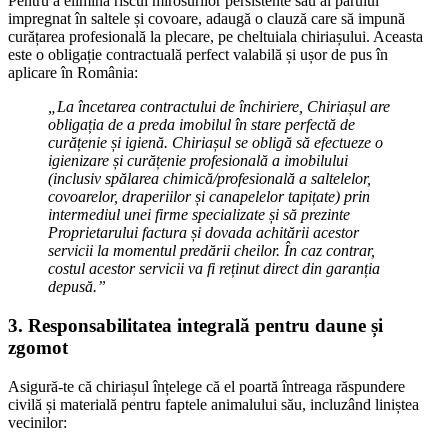
Pentru a elimina riscul mirosurilor persistente sau al părului
impregnat în saltele și covoare, adaugă o clauză care să impună
curățarea profesională la plecare, pe cheltuiala chiriașului. Aceasta
este o obligație contractuală perfect valabilă și ușor de pus în
aplicare în România:
„La încetarea contractului de închiriere, Chiriașul are
obligația de a preda imobilul în stare perfectă de
curățenie și igienă. Chiriașul se obligă să efectueze o
igienizare și curățenie profesională a imobilului
(inclusiv spălarea chimică/profesională a saltelelor,
covoarelor, draperiilor și canapelelor tapițate) prin
intermediul unei firme specializate și să prezinte
Proprietarului factura și dovada achitării acestor
servicii la momentul predării cheilor. În caz contrar,
costul acestor servicii va fi reținut direct din garanția
depusă.”
3. Responsabilitatea integrală pentru daune și
zgomot
Asigură-te că chiriașul înțelege că el poartă întreaga răspundere
civilă și materială pentru faptele animalului său, incluzând liniștea
vecinilor: