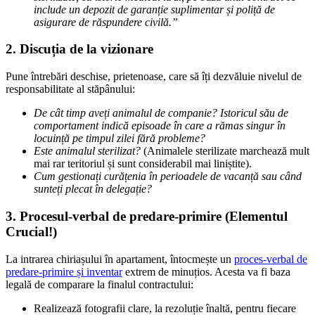
include un depozit de garanție suplimentar și poliță de
asigurare de răspundere civilă.”
2. Discuția de la vizionare
Pune întrebări deschise, prietenoase, care să îți dezvăluie nivelul de
responsabilitate al stăpânului:
De cât timp aveți animalul de companie? Istoricul său de
comportament indică episoade în care a rămas singur în
locuință pe timpul zilei fără probleme?
Este animalul sterilizat?
(Animalele sterilizate marchează mult
mai rar teritoriul și sunt considerabil mai liniștite).
Cum gestionați curățenia în perioadele de vacanță sau când
sunteți plecat în delegație?
3. Procesul-verbal de predare-primire (Elementul
Crucial!)
La intrarea chiriașului în apartament, întocmește un
proces-verbal de
predare-primire și inventar
extrem de minuțios. Acesta va fi baza
legală de comparare la finalul contractului:
Realizează fotografii clare, la rezoluție înaltă, pentru fiecare