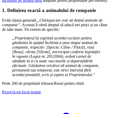
închiriere pe termen lung
adaptate pentru proprietățile pet-friendly:
1. Definirea exactă a animalului de companie
Evită clauza generală
„Chiriașul are voie să dețină animale de
companie”
. Aceasta îi oferă dreptul să aducă trei pisici și un câine
de talie mare. Fii extrem de specific:
„Proprietarul își exprimă acordul exclusiv pentru
găzduirea în spațiul închiriat a unui singur animal de
companie, respectiv: [Specia: Câine / Pisică], rasa
[Rasa], vârsta [Vârsta], microcipat conform legislației
în vigoare (Legea nr. 205/2004), având carnet de
sănătate la zi cu toate vaccinurile și deparazitările
efectuate. Găzduirea oricărui alt animal de companie,
permanent sau temporar, este strict interzisă fără
acordul prealabil, scris și expres al Proprietarului.”
Peste 200 de proprietari folosesc
Renzi
pentru chirii.
Rezervă-mi locul gratuit