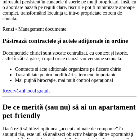
mirosului persistent în canapele îi sperie pe mulți proprietari. Însă, cu
o abordare bazată pe reguli clare, riscurile pot fi minimizate aproape
complet, transformând locuința ta într-o proprietate extrem de
căutată.
Renzi • Management documente
Păstrează contractele și actele adiționale în ordine
Documentele chiriei sunt stocate centralizat, cu context și istoric,
astfel încât să găsești rapid orice clauză sau versiune semnată.
Contracte și acte adiționale organizate pe fiecare chirie
Trasabilitate pentru modificări și termene importante
Mai puțină birocrație, mai mult control operațional
Rezervă-mi locul gratuit
De ce merită (sau nu) să ai un apartament
pet-friendly
Dacă eziți să bifezi opțiunea „accept animale de companie” în
anunțul tău, este util să analizezi obiectiv balanța dintre oportunități