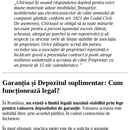
„Chiriașul își asumă răspunderea deplină pentru orice
daune materiale aduse imobilului, finisajelor,
mobilierului sau electrocasnicelor de către animalul de
companie găzduit, conform art. 1821 din Codul Civil.
De asemenea, Chiriașul se obligă să ia toate măsurile
necesare pentru a preveni zgomotul excesiv (lătrat,
scheunat, alergat pe parchet la ore nepotrivite) și să
respecte cu strictețe orele de liniște stabilite de asociația
de proprietari. Orice plângere scrisă din partea
vecinilor sau a asociației de proprietari reprezintă o
încălcare gravă a prezentului contract și poate atrage
rezilierea unilaterală a acestuia de către Proprietar, cu
un preaviz de 15 zile calendaristice.”
Garanția și Depozitul suplimentar: Cum
funcționează legal?
În România,
nu există o limită legală maximă stabilită prin lege
pentru valoarea depozitului de garanție
. Valoarea acesteia este
stabilită liber, prin acordul părților, în cadrul contractului de
închiriere.
În mod obișnuit, practica pieței este de a solicita o garanție