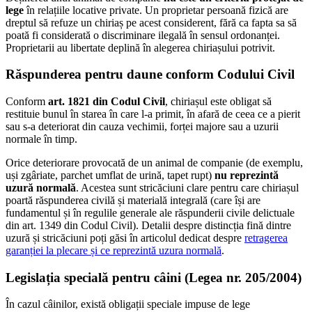
lege
în relațiile locative private. Un proprietar persoană fizică are
dreptul să refuze un chiriaș pe acest considerent, fără ca fapta sa să
poată fi considerată o discriminare ilegală în sensul ordonanței.
Proprietarii au libertate deplină în alegerea chiriașului potrivit.
Răspunderea pentru daune conform Codului Civil
Conform
art. 1821 din Codul Civil
, chiriașul este obligat să
restituie bunul în starea în care l-a primit, în afară de ceea ce a pierit
sau s-a deteriorat din cauza vechimii, forței majore sau a uzurii
normale în timp.
Orice deteriorare provocată de un animal de companie (de exemplu,
uși zgâriate, parchet umflat de urină, tapet rupt)
nu reprezintă
uzură normală
. Acestea sunt stricăciuni clare pentru care chiriașul
poartă răspunderea civilă și materială integrală (care își are
fundamentul și în regulile generale ale răspunderii civile delictuale
din art. 1349 din Codul Civil). Detalii despre distincția fină dintre
uzură și stricăciuni poți găsi în articolul dedicat despre
retragerea
garanției la plecare și ce reprezintă uzura normală
.
Legislația specială pentru câini (Legea nr. 205/2004)
În cazul câinilor, există obligații speciale impuse de lege