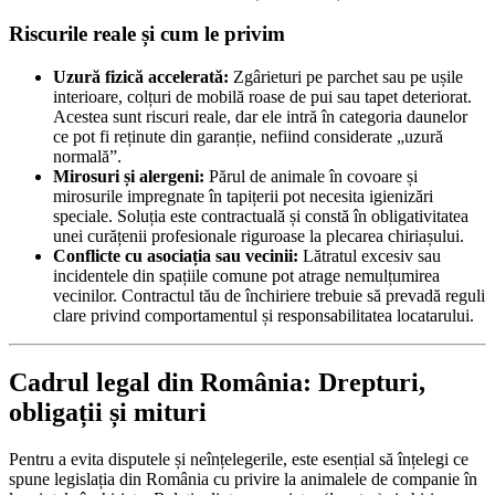
Riscurile reale și cum le privim
Uzură fizică accelerată:
Zgârieturi pe parchet sau pe ușile
interioare, colțuri de mobilă roase de pui sau tapet deteriorat.
Acestea sunt riscuri reale, dar ele intră în categoria daunelor
ce pot fi reținute din garanție, nefiind considerate „uzură
normală”.
Mirosuri și alergeni:
Părul de animale în covoare și
mirosurile impregnate în tapițerii pot necesita igienizări
speciale. Soluția este contractuală și constă în obligativitatea
unei curățenii profesionale riguroase la plecarea chiriașului.
Conflicte cu asociația sau vecinii:
Lătratul excesiv sau
incidentele din spațiile comune pot atrage nemulțumirea
vecinilor. Contractul tău de închiriere trebuie să prevadă reguli
clare privind comportamentul și responsabilitatea locatarului.
Cadrul legal din România: Drepturi,
obligații și mituri
Pentru a evita disputele și neînțelegerile, este esențial să înțelegi ce
spune legislația din România cu privire la animalele de companie în