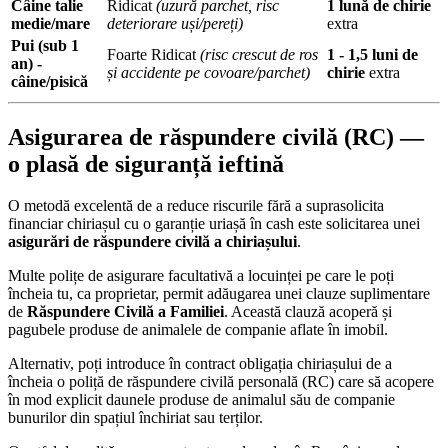
Câine talie
Ridicat
(uzură parchet, risc
1 lună de chirie
medie/mare
deteriorare uși/pereți)
extra
Pui (sub 1
Foarte Ridicat
(risc crescut de ros
1 - 1,5 luni de
an) -
și accidente pe covoare/parchet)
chirie
extra
câine/pisică
Asigurarea de răspundere civilă (RC) —
o plasă de siguranță ieftină
O metodă excelentă de a reduce riscurile fără a suprasolicita
financiar chiriașul cu o garanție uriașă în cash este solicitarea unei
asigurări de răspundere civilă a chiriașului
.
Multe polițe de asigurare facultativă a locuinței pe care le poți
încheia tu, ca proprietar, permit adăugarea unei clauze suplimentare
de
Răspundere Civilă a Familiei
. Această clauză acoperă și
pagubele produse de animalele de companie aflate în imobil.
Alternativ, poți introduce în contract obligația chiriașului de a
încheia o poliță de răspundere civilă personală (RC) care să acopere
în mod explicit daunele produse de animalul său de companie
bunurilor din spațiul închiriat sau terților.