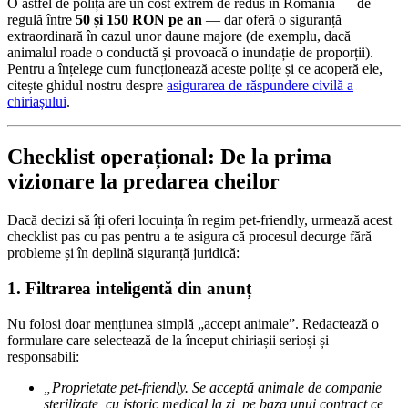
O astfel de poliță are un cost extrem de redus în România — de
regulă între
50 și 150 RON pe an
— dar oferă o siguranță
extraordinară în cazul unor daune majore (de exemplu, dacă
animalul roade o conductă și provoacă o inundație de proporții).
Pentru a înțelege cum funcționează aceste polițe și ce acoperă ele,
citește ghidul nostru despre
asigurarea de răspundere civilă a
chiriașului
.
Checklist operațional: De la prima
vizionare la predarea cheilor
Dacă decizi să îți oferi locuința în regim pet-friendly, urmează acest
checklist pas cu pas pentru a te asigura că procesul decurge fără
probleme și în deplină siguranță juridică:
1. Filtrarea inteligentă din anunț
Nu folosi doar mențiunea simplă „accept animale”. Redactează o
formulare care selectează de la început chiriașii serioși și
responsabili:
„Proprietate pet-friendly. Se acceptă animale de companie
sterilizate, cu istoric medical la zi, pe baza unui contract ce