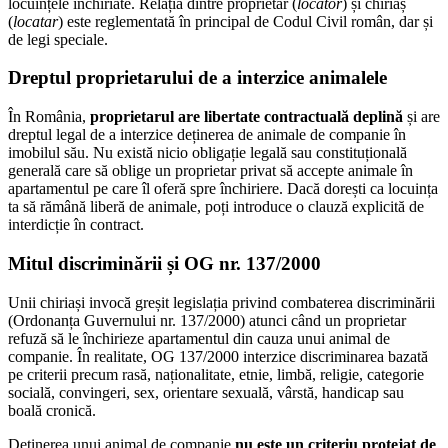
locuințele închiriate. Relația dintre proprietar (
locator
) și chiriaș
(
locatar
) este reglementată în principal de Codul Civil român, dar și
de legi speciale.
Dreptul proprietarului de a interzice animalele
În România,
proprietarul are libertate contractuală deplină
și are
dreptul legal de a interzice deținerea de animale de companie în
imobilul său. Nu există nicio obligație legală sau constituțională
generală care să oblige un proprietar privat să accepte animale în
apartamentul pe care îl oferă spre închiriere. Dacă dorești ca locuința
ta să rămână liberă de animale, poți introduce o clauză explicită de
interdicție în contract.
Mitul discriminării și OG nr. 137/2000
Unii chiriași invocă greșit legislația privind combaterea discriminării
(Ordonanța Guvernului nr. 137/2000) atunci când un proprietar
refuză să le închirieze apartamentul din cauza unui animal de
companie. În realitate, OG 137/2000 interzice discriminarea bazată
pe criterii precum rasă, naționalitate, etnie, limbă, religie, categorie
socială, convingeri, sex, orientare sexuală, vârstă, handicap sau
boală cronică.
Deținerea unui animal de companie
nu este un criteriu protejat de