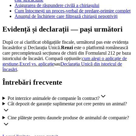
Asigurarea de răspundere civilă a chiriașului
Cum întocmești un proces-verbal de predare-primire complet
Anunțul de închiriere care filtrează chiriașii nepotriviți
Evidență și declarații — pași următori
După ce ai clarificat obligațiile fiscale, următorul pas este evidența
încasărilor și Declarația Unică.
Renzi
este o platformă românească
care precompletează secțiunea de chirii din Formularul 212 pe baza
istoricului de încasări. Compară opțiunile:
cum alegi o aplicație de
gestiune
,
Excel vs. aplicație
sau
Declarația Unică din istoricul de
încasări
.
Întrebări frecvente
Pot interzice animalele de companie în contract?
Cât depozit de garanție suplimentar pot cere pentru un animal?
Cine plătește pentru daunele produse de animalul de companie?