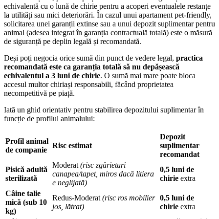
echivalentă cu o lună de chirie pentru a acoperi eventualele restanțe
la utilități sau mici deteriorări. În cazul unui apartament pet-friendly,
solicitarea unei garanții extinse sau a unui depozit suplimentar pentru
animal (adesea integrat în garanția contractuală totală) este o măsură
de siguranță pe deplin legală și recomandată.
Deși poți negocia orice sumă din punct de vedere legal,
practica
recomandată este ca garanția totală să nu depășească
echivalentul a 3 luni de chirie
. O sumă mai mare poate bloca
accesul multor chiriași responsabili, făcând proprietatea
necompetitivă pe piață.
Iată un ghid orientativ pentru stabilirea depozitului suplimentar în
funcție de profilul animalului:
Depozit
Profil animal
Risc estimat
suplimentar
de companie
recomandat
Moderat
(risc zgârieturi
Pisică adultă
0,5 luni de
canapea/tapet, miros dacă litiera
sterilizată
chirie
extra
e neglijată)
Câine talie
Redus-Moderat
(risc ros mobilier
0,5 luni de
mică (sub 10
jos, lătrat)
chirie
extra
kg)