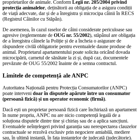
proprietarilor de animale. Conform
Legii nr. 205/2004 privind
protecția animalelor
, deținătorii au obligația de a asigura condiții
de viață adecvate, dar și de a înregistra și microcipa câinii în RECS
(Registrul Câinilor cu Stăpân).
De asemenea, în cazul raselor de câini considerate periculoase sau
agresive (reglementate de
OUG nr. 55/2002
), stăpânul are obligația
de a înregistra câinele la Poliție și de a încheia o asigurare de
răspundere civilă obligatorie pentru eventualele daune produse de
animal. Proprietarul apartamentului poate solicita oricând dovada
microcipării, carnetul de sănătate la zi și, după caz, documentele
prevăzute de OUG 55/2002 înainte de a semna contractul.
Limitele de competență ale ANPC
Autoritatea Națională pentru Protecția Consumatorilor (ANPC)
poate interveni
doar în disputele apărute între un consumator
(persoană fizică) și un operator economic (firmă)
.
Dacă ești un proprietar persoană fizică care închiriază un apartament
în nume propriu, ANPC nu are nicio competență legală de a
soluționa disputele dintre tine și chiriaș sau de a aplica sancțiuni.
Eventualele neînțelegeri privind garanția sau nerespectarea clauzelor
contractuale se rezolvă exclusiv prin negociere amiabilă, mediere
sau, în ultimă instanță, în fața instanțelor de judecată (judecătorie).