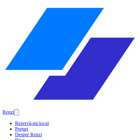
Renzi
Rezervă-mi locul
Prețuri
Despre Renzi