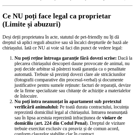
Ce NU poți face legal ca proprietar
(Limite și abuzuri)
Deși deții proprietatea în acte, statutul de pet-friendly nu îți dă
dreptul să aplici reguli abuzive sau să încalci drepturile de bază ale
chiriașului. Iată ce NU ai voie să faci din punct de vedere legal:
Nu poți reține întreaga garanție fără dovezi scrise:
Dacă la
plecarea chiriașului descoperi daune provocate de animal, nu
poți decide arbitrar să păstrezi toată garanția ca o penalitate
automată. Trebuie să prezinți dovezi clare ale stricăciunilor
(fotografii comparative din procesul-verbal) și documente
justificative pentru sumele reținute: facturi de reparații, devize
de la firme specializate sau chitanțe de achiziție a materialelor
de înlocuire.
Nu poți intra neanunțat în apartament sub pretextul
verificării animalului:
Pe toată durata contractului, locuința
reprezintă domiciliul legal al chiriașului. Intrarea neanunțată
sau în lipsa acestuia reprezintă infracțiunea de
violare de
domiciliu
(
art. 224 din Codul Penal
). Dreptul de vizitare
trebuie exercitat exclusiv cu preaviz și de comun acord,
conform clauzelor stabilite clar în contract.