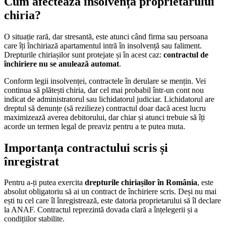
Cum afectează insolvența proprietarului
chiria?
O situație rară, dar stresantă, este atunci când firma sau persoana
care îți închiriază apartamentul intră în insolvență sau faliment.
Drepturile chiriașilor sunt protejate și în acest caz:
contractul de
închiriere nu se anulează automat
.
Conform legii insolvenței, contractele în derulare se mențin. Vei
continua să plătești chiria, dar cel mai probabil într-un cont nou
indicat de administratorul sau lichidatorul judiciar. Lichidatorul are
dreptul să denunțe (să rezilieze) contractul doar dacă acest lucru
maximizează averea debitorului, dar chiar și atunci trebuie să îți
acorde un termen legal de preaviz pentru a te putea muta.
Importanța contractului scris și
înregistrat
Pentru a-ți putea exercita
drepturile chiriașilor în România
, este
absolut obligatoriu să ai un contract de închiriere scris. Deși nu mai
ești tu cel care îl înregistrează, este datoria proprietarului să îl declare
la ANAF. Contractul reprezintă dovada clară a înțelegerii și a
condițiilor stabilite.