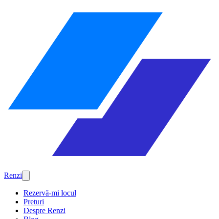
Renzi
Rezervă-mi locul
Prețuri
Despre Renzi