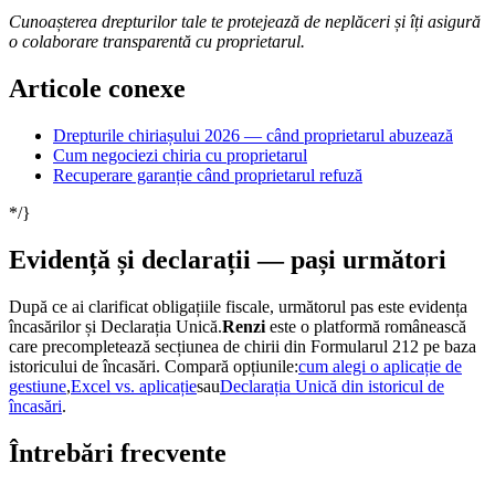
Cunoașterea drepturilor tale te protejează de neplăceri și îți asigură
o colaborare transparentă cu proprietarul.
Articole conexe
Drepturile chiriașului 2026 — când proprietarul abuzează
Cum negociezi chiria cu proprietarul
Recuperare garanție când proprietarul refuză
*/}
Evidență și declarații — pași următori
După ce ai clarificat obligațiile fiscale, următorul pas este evidența
încasărilor și Declarația Unică.
Renzi
este o platformă românească
care precompletează secțiunea de chirii din Formularul 212 pe baza
istoricului de încasări. Compară opțiunile:
cum alegi o aplicație de
gestiune
,
Excel vs. aplicație
sau
Declarația Unică din istoricul de
încasări
.
Întrebări frecvente