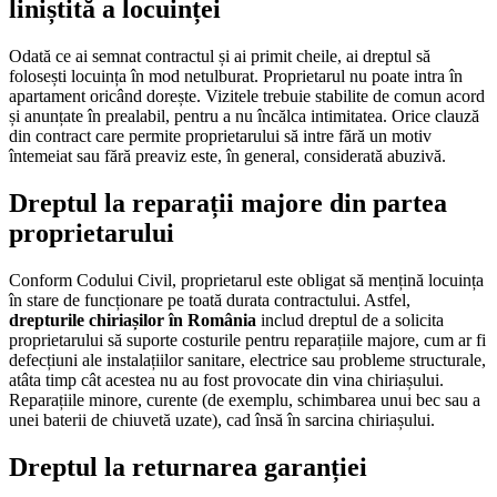
liniștită a locuinței
Odată ce ai semnat contractul și ai primit cheile, ai dreptul să
folosești locuința în mod netulburat. Proprietarul nu poate intra în
apartament oricând dorește. Vizitele trebuie stabilite de comun acord
și anunțate în prealabil, pentru a nu încălca intimitatea. Orice clauză
din contract care permite proprietarului să intre fără un motiv
întemeiat sau fără preaviz este, în general, considerată abuzivă.
Dreptul la reparații majore din partea
proprietarului
Conform Codului Civil, proprietarul este obligat să mențină locuința
în stare de funcționare pe toată durata contractului. Astfel,
drepturile chiriașilor în România
includ dreptul de a solicita
proprietarului să suporte costurile pentru reparațiile majore, cum ar fi
defecțiuni ale instalațiilor sanitare, electrice sau probleme structurale,
atâta timp cât acestea nu au fost provocate din vina chiriașului.
Reparațiile minore, curente (de exemplu, schimbarea unui bec sau a
unei baterii de chiuvetă uzate), cad însă în sarcina chiriașului.
Dreptul la returnarea garanției