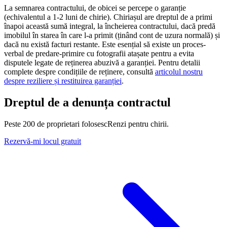
La semnarea contractului, de obicei se percepe o garanție
(echivalentul a 1-2 luni de chirie). Chiriașul are dreptul de a primi
înapoi această sumă integral, la încheierea contractului, dacă predă
imobilul în starea în care l-a primit (ținând cont de uzura normală) și
dacă nu există facturi restante. Este esențial să existe un proces-
verbal de predare-primire cu fotografii atașate pentru a evita
disputele legate de reținerea abuzivă a garanției. Pentru detalii
complete despre condițiile de reținere, consultă
articolul nostru
despre reziliere și restituirea garanției
.
Dreptul de a denunța contractul
Peste 200 de proprietari folosesc
Renzi
pentru chirii.
Rezervă-mi locul gratuit