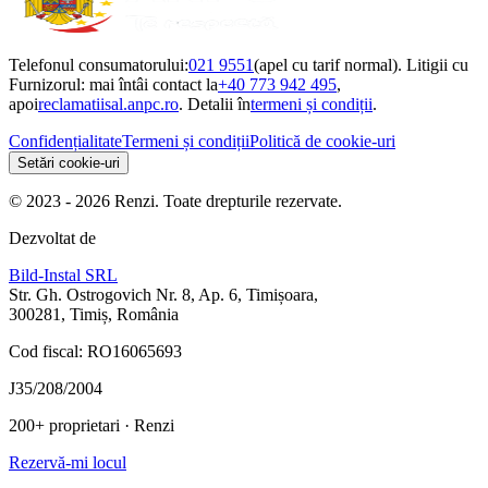
Telefonul consumatorului:
021 9551
(apel cu tarif normal). Litigii cu
Furnizorul: mai întâi contact la
+40 773 942 495
,
apoi
reclamatiisal.anpc.ro
. Detalii în
termeni și condiții
.
Confidențialitate
Termeni și condiții
Politică de cookie-uri
Setări cookie-uri
© 2023 - 2026 Renzi. Toate drepturile rezervate.
Dezvoltat de
Bild-Instal SRL
Str. Gh. Ostrogovich Nr. 8, Ap. 6, Timișoara,
300281, Timiș, România
Cod fiscal: RO16065693
J35/208/2004
200+ proprietari
· Renzi
Rezervă-mi locul