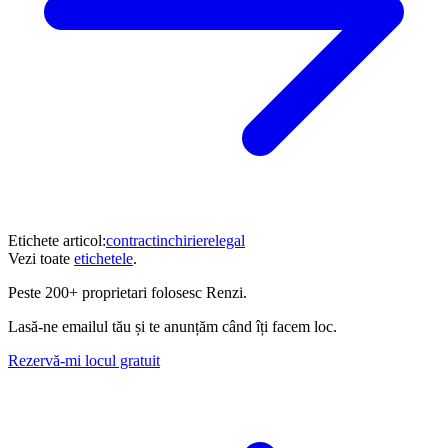
Etichete articol:
contract
inchiriere
legal
Vezi toate
etichetele
.
Peste
200+ proprietari
folosesc Renzi.
Lasă-ne emailul tău și te anunțăm când îți facem loc.
Rezervă-mi locul gratuit