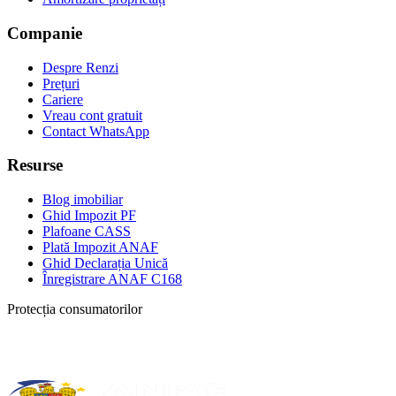
Companie
Despre Renzi
Prețuri
Cariere
Vreau cont gratuit
Contact WhatsApp
Resurse
Blog imobiliar
Ghid Impozit PF
Plafoane CASS
Plată Impozit ANAF
Ghid Declarația Unică
Înregistrare ANAF C168
Protecția consumatorilor