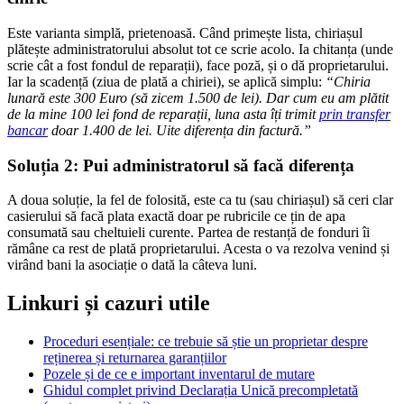
Este varianta simplă, prietenoasă. Când primește lista, chiriașul
plătește administratorului absolut tot ce scrie acolo. Ia chitanța (unde
scrie cât a fost fondul de reparații), face poză, și o dă proprietarului.
Iar la scadență (ziua de plată a chiriei), se aplică simplu:
“Chiria
lunară este 300 Euro (să zicem 1.500 de lei). Dar cum eu am plătit
de la mine 100 lei fond de reparații, luna asta îți trimit
prin transfer
bancar
doar 1.400 de lei. Uite diferența din factură.”
Soluția 2: Pui administratorul să facă diferența
A doua soluție, la fel de folosită, este ca tu (sau chiriașul) să ceri clar
casierului să facă plata exactă doar pe rubricile ce țin de apa
consumată sau cheltuieli curente. Partea de restanță de fonduri îi
rămâne ca rest de plată proprietarului. Acesta o va rezolva venind și
virând bani la asociație o dată la câteva luni.
Linkuri și cazuri utile
Proceduri esențiale: ce trebuie să știe un proprietar despre
reținerea și returnarea garanțiilor
Pozele și de ce e important inventarul de mutare
Ghidul complet privind Declarația Unică precompletată