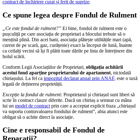
contract de închiriere curat și ferit de suprize
.
Ce spune legea despre Fondul de Rulment
„Ce este fondul de rulment?”
Ei bine, fondul de rulment este o
pușculiță pe care asociația de proprietari a blocului trebuie să o
mențină plină. Din acei bani, asociația plătește utilitățile mari (apă,
curent de pe scară, gaz, curățenie) exact la început de lună, înainte
ca ceilalți vecini să își fi plătit toate dările pe lista de întreținere din
holul scării.
Conform Legii Asociațiilor de Proprietari,
obligația achitării
acestui fond aparține proprietarului de apartament
, niciodată
chiriașului. La fel ca
impozitul declarat anual prin ANAF
, este o taxă
legată de deținerea proprietății.
Excepție la fondul de rulment:
Proprietarul și chiriașul sunt liberi să
scrie în contract clauze diferite. Dacă un chiriaș a semnat cu mâna
lui un
model de contract
prin care a acceptat explicit fraza „chiriașul
va suporta contravaloarea fondului de rulment”, abia atunci este
obligat să o achite direct la asociație.
Cine e responsabil de Fondul de
Reparații?