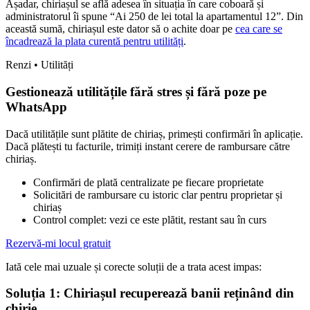
Așadar, chiriașul se află adesea în situația în care coboară și
administratorul îi spune “Ai 250 de lei total la apartamentul 12”. Din
această sumă, chiriașul este dator să o achite doar pe
cea care se
încadrează la plata curentă pentru utilități
.
Renzi • Utilități
Gestionează utilitățile fără stres și fără poze pe
WhatsApp
Dacă utilitățile sunt plătite de chiriaș, primești confirmări în aplicație.
Dacă plătești tu facturile, trimiți instant cerere de rambursare către
chiriaș.
Confirmări de plată centralizate pe fiecare proprietate
Solicitări de rambursare cu istoric clar pentru proprietar și
chiriaș
Control complet: vezi ce este plătit, restant sau în curs
Rezervă-mi locul gratuit
Iată cele mai uzuale și corecte soluții de a trata acest impas:
Soluția 1: Chiriașul recuperează banii reținând din
chirie