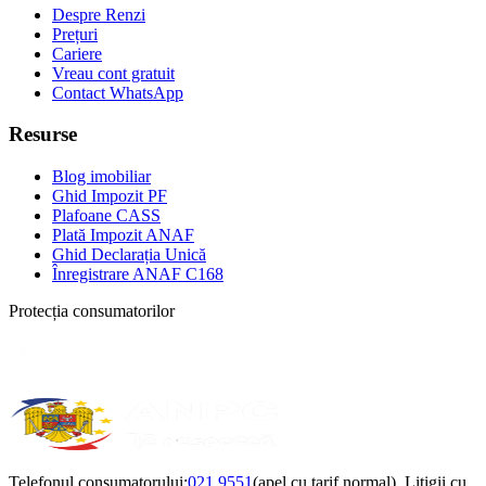
Despre Renzi
Prețuri
Cariere
Vreau cont gratuit
Contact WhatsApp
Resurse
Blog imobiliar
Ghid Impozit PF
Plafoane CASS
Plată Impozit ANAF
Ghid Declarația Unică
Înregistrare ANAF C168
Protecția consumatorilor
Telefonul consumatorului:
021 9551
(apel cu tarif normal). Litigii cu