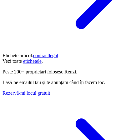
Etichete articol:
contract
legal
Vezi toate
etichetele
.
Peste
200+ proprietari
folosesc Renzi.
Lasă-ne emailul tău și te anunțăm când îți facem loc.
Rezervă-mi locul gratuit