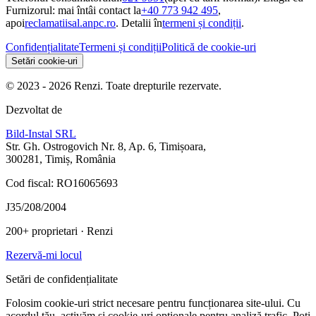
Furnizorul: mai întâi contact la
+40 773 942 495
,
apoi
reclamatiisal.anpc.ro
. Detalii în
termeni și condiții
.
Confidențialitate
Termeni și condiții
Politică de cookie-uri
Setări cookie-uri
© 2023 - 2026 Renzi. Toate drepturile rezervate.
Dezvoltat de
Bild-Instal SRL
Str. Gh. Ostrogovich Nr. 8, Ap. 6, Timișoara,
300281, Timiș, România
Cod fiscal: RO16065693
J35/208/2004
200+ proprietari
· Renzi
Rezervă-mi locul
Setări de confidențialitate
Folosim cookie-uri strict necesare pentru funcționarea site-ului. Cu
acordul tău, activăm și cookie-uri opționale pentru analiză trafic. Poți