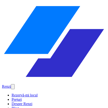
Renzi
Rezervă-mi locul
Prețuri
Despre Renzi