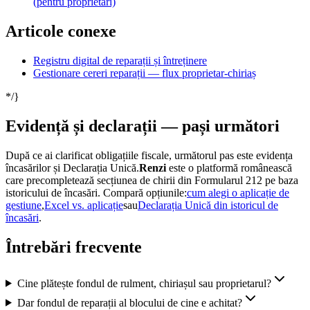
(pentru proprietari)
Articole conexe
Registru digital de reparații și întreținere
Gestionare cereri reparații — flux proprietar-chiriaș
*/}
Evidență și declarații — pași următori
După ce ai clarificat obligațiile fiscale, următorul pas este evidența
încasărilor și Declarația Unică.
Renzi
este o platformă românească
care precompletează secțiunea de chirii din Formularul 212 pe baza
istoricului de încasări. Compară opțiunile:
cum alegi o aplicație de
gestiune
,
Excel vs. aplicație
sau
Declarația Unică din istoricul de
încasări
.
Întrebări frecvente
Cine plătește fondul de rulment, chiriașul sau proprietarul?
Dar fondul de reparații al blocului de cine e achitat?