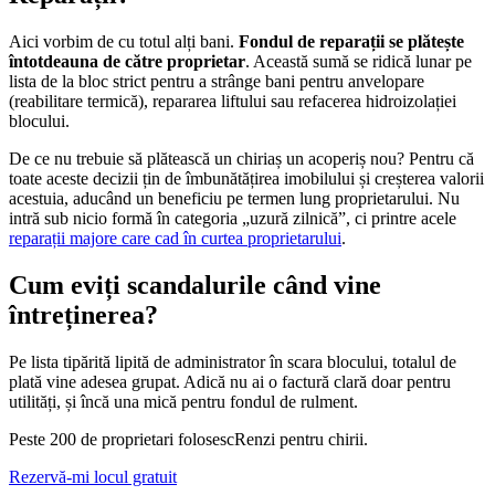
Aici vorbim de cu totul alți bani.
Fondul de reparații se plătește
întotdeauna de către proprietar
. Această sumă se ridică lunar pe
lista de la bloc strict pentru a strânge bani pentru anvelopare
(reabilitare termică), repararea liftului sau refacerea hidroizolației
blocului.
De ce nu trebuie să plătească un chiriaș un acoperiș nou? Pentru că
toate aceste decizii țin de îmbunătățirea imobilului și creșterea valorii
acestuia, aducând un beneficiu pe termen lung proprietarului. Nu
intră sub nicio formă în categoria „uzură zilnică”, ci printre acele
reparații majore care cad în curtea proprietarului
.
Cum eviți scandalurile când vine
întreținerea?
Pe lista tipărită lipită de administrator în scara blocului, totalul de
plată vine adesea grupat. Adică nu ai o factură clară doar pentru
utilități, și încă una mică pentru fondul de rulment.
Peste 200 de proprietari folosesc
Renzi
pentru chirii.
Rezervă-mi locul gratuit