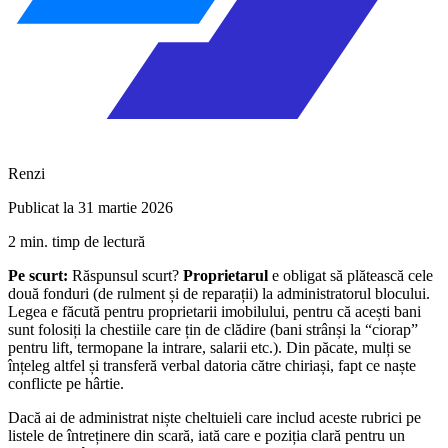
Renzi
Publicat la 31 martie 2026
2 min. timp de lectură
Pe scurt:
Răspunsul scurt?
Proprietarul
e obligat să plătească cele
două fonduri (de rulment și de reparații) la administratorul blocului.
Legea e făcută pentru proprietarii imobilului, pentru că acești bani
sunt folosiți la chestiile care țin de clădire (bani strânși la “ciorap”
pentru lift, termopane la intrare, salarii etc.). Din păcate, mulți se
înțeleg altfel și transferă verbal datoria către chiriași, fapt ce naște
conflicte pe hârtie.
Dacă ai de administrat niște cheltuieli care includ aceste rubrici pe
listele de întreținere din scară, iată care e poziția clară pentru un