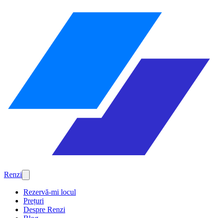
Renzi
Rezervă-mi locul
Prețuri
Despre Renzi