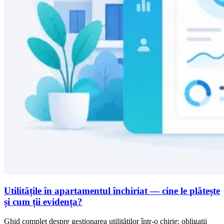
Utilitățile în apartamentul închiriat — cine le plătește
și cum ții evidența?
Ghid complet despre gestionarea utilităților într-o chirie: obligații