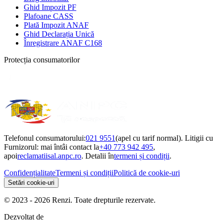
Ghid Impozit PF
Plafoane CASS
Plată Impozit ANAF
Ghid Declarația Unică
Înregistrare ANAF C168
Protecția consumatorilor
Telefonul consumatorului:
021 9551
(apel cu tarif normal). Litigii cu
Furnizorul: mai întâi contact la
+40 773 942 495
,
apoi
reclamatiisal.anpc.ro
. Detalii în
termeni și condiții
.
Confidențialitate
Termeni și condiții
Politică de cookie-uri
Setări cookie-uri
© 2023 - 2026 Renzi. Toate drepturile rezervate.
Dezvoltat de