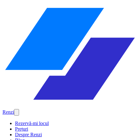
Renzi
Rezervă-mi locul
Prețuri
Despre Renzi