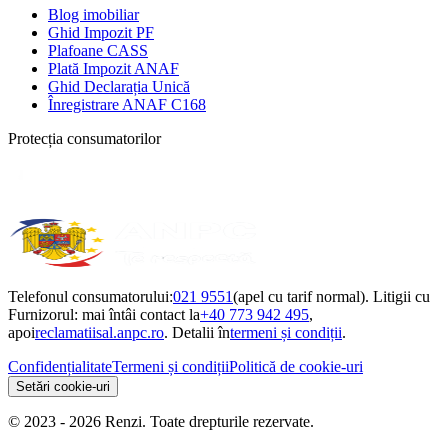
Blog imobiliar
Ghid Impozit PF
Plafoane CASS
Plată Impozit ANAF
Ghid Declarația Unică
Înregistrare ANAF C168
Protecția consumatorilor
Telefonul consumatorului:
021 9551
(apel cu tarif normal). Litigii cu
Furnizorul: mai întâi contact la
+40 773 942 495
,
apoi
reclamatiisal.anpc.ro
. Detalii în
termeni și condiții
.
Confidențialitate
Termeni și condiții
Politică de cookie-uri
Setări cookie-uri
© 2023 - 2026 Renzi. Toate drepturile rezervate.