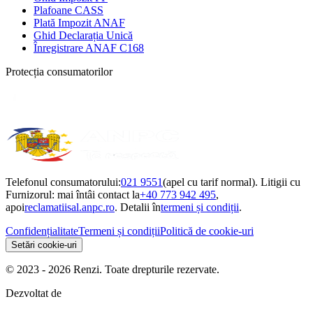
Plafoane CASS
Plată Impozit ANAF
Ghid Declarația Unică
Înregistrare ANAF C168
Protecția consumatorilor
Telefonul consumatorului:
021 9551
(apel cu tarif normal). Litigii cu
Furnizorul: mai întâi contact la
+40 773 942 495
,
apoi
reclamatiisal.anpc.ro
. Detalii în
termeni și condiții
.
Confidențialitate
Termeni și condiții
Politică de cookie-uri
Setări cookie-uri
© 2023 - 2026 Renzi. Toate drepturile rezervate.
Dezvoltat de