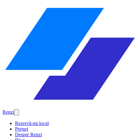
Renzi
Rezervă-mi locul
Prețuri
Despre Renzi