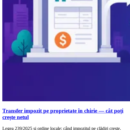
Transfer impozit pe proprietate în chirie — cât poți
crește netul
Legea 239/2025 și ordine locale: când impozitul pe clădiri crește,