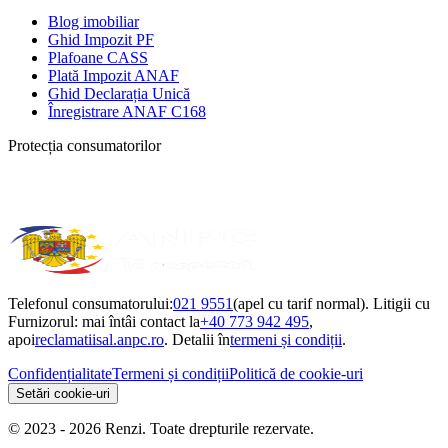
Blog imobiliar
Ghid Impozit PF
Plafoane CASS
Plată Impozit ANAF
Ghid Declarația Unică
Înregistrare ANAF C168
Protecția consumatorilor
Telefonul consumatorului:
021 9551
(apel cu tarif normal). Litigii cu
Furnizorul: mai întâi contact la
+40 773 942 495
,
apoi
reclamatiisal.anpc.ro
. Detalii în
termeni și condiții
.
Confidențialitate
Termeni și condiții
Politică de cookie-uri
Setări cookie-uri
© 2023 - 2026 Renzi. Toate drepturile rezervate.