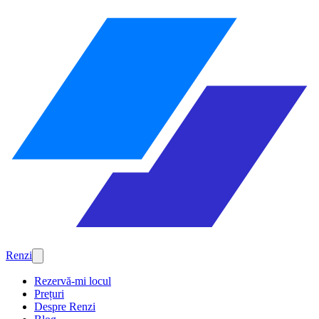
Renzi
Rezervă-mi locul
Prețuri
Despre Renzi