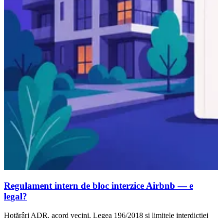
Regulament intern de bloc interzice Airbnb — e
legal?
Hotărâri ADR, acord vecini, Legea 196/2018 și limitele interdicției