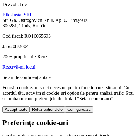
Dezvoltat de
Bild-Instal SRL
Str. Gh. Ostrogovich Nr. 8, Ap. 6, Timișoara,
300281, Timiș, România
Cod fiscal: RO16065693
J35/208/2004
200+ proprietari
· Renzi
Rezervă-mi locul
Setări de confidențialitate
Folosim cookie-uri strict necesare pentru funcționarea site-ului. Cu
acordul tău, activăm și cookie-uri opționale pentru analiză trafic. Poți
schimba oricând preferințele din linkul "Setări cookie-uri".
Accept toate
Refuz opționalele
Configurează
Preferințe cookie-uri
Cookie-urile strict necesare sunt active permanent. Restul