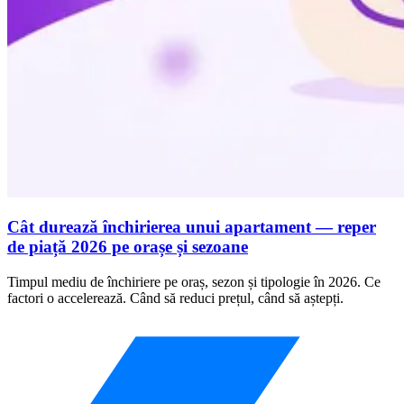
Cât durează închirierea unui apartament — reper
de piață 2026 pe orașe și sezoane
Timpul mediu de închiriere pe oraș, sezon și tipologie în 2026. Ce
factori o accelerează. Când să reduci prețul, când să aștepți.