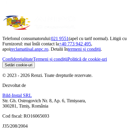
Telefonul consumatorului:
021 9551
(apel cu tarif normal). Litigii cu
Furnizorul: mai întâi contact la
+40 773 942 495
,
apoi
reclamatiisal.anpc.ro
. Detalii în
termeni și condiții
.
Confidențialitate
Termeni și condiții
Politică de cookie-uri
Setări cookie-uri
© 2023 - 2026 Renzi. Toate drepturile rezervate.
Dezvoltat de
Bild-Instal SRL
Str. Gh. Ostrogovich Nr. 8, Ap. 6, Timișoara,
300281, Timiș, România
Cod fiscal: RO16065693
J35/208/2004