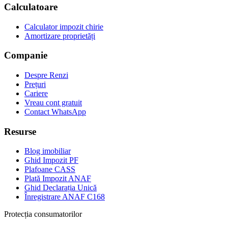
Calculatoare
Calculator impozit chirie
Amortizare proprietăți
Companie
Despre Renzi
Prețuri
Cariere
Vreau cont gratuit
Contact WhatsApp
Resurse
Blog imobiliar
Ghid Impozit PF
Plafoane CASS
Plată Impozit ANAF
Ghid Declarația Unică
Înregistrare ANAF C168
Protecția consumatorilor