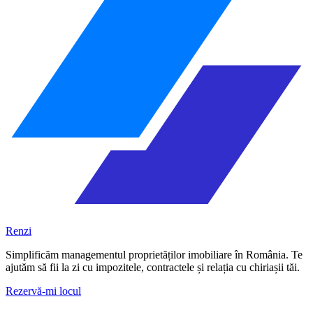
Renzi
Simplificăm managementul proprietăților imobiliare în România. Te
ajutăm să fii la zi cu impozitele, contractele și relația cu chiriașii tăi.
Rezervă-mi locul