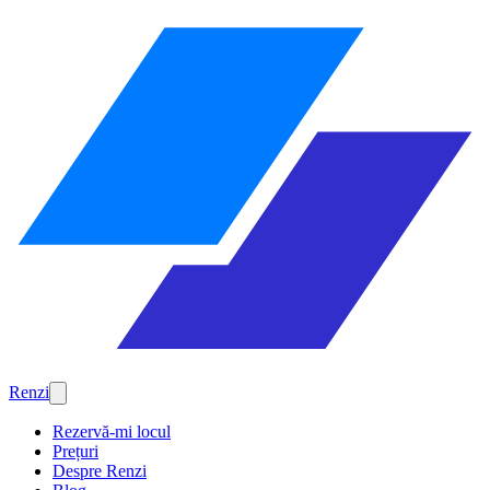
Renzi
Rezervă-mi locul
Prețuri
Despre Renzi