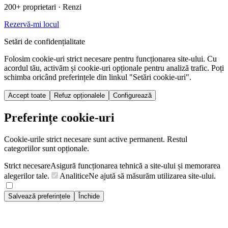
200+ proprietari
· Renzi
Rezervă-mi locul
Setări de confidențialitate
Folosim cookie-uri strict necesare pentru funcționarea site-ului. Cu
acordul tău, activăm și cookie-uri opționale pentru analiză trafic. Poți
schimba oricând preferințele din linkul "Setări cookie-uri".
Accept toate
Refuz opționalele
Configurează
Preferințe cookie-uri
Cookie-urile strict necesare sunt active permanent. Restul
categoriilor sunt opționale.
Strict necesare
Asigură funcționarea tehnică a site-ului și memorarea
alegerilor tale.
Analitice
Ne ajută să măsurăm utilizarea site-ului.
Salvează preferințele
Închide