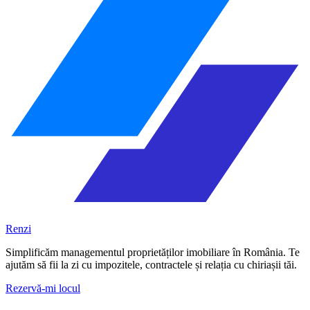
Renzi
Simplificăm managementul proprietăților imobiliare în România. Te
ajutăm să fii la zi cu impozitele, contractele și relația cu chiriașii tăi.
Rezervă-mi locul