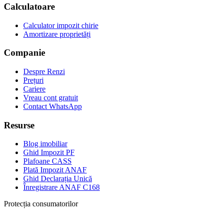
Calculatoare
Calculator impozit chirie
Amortizare proprietăți
Companie
Despre Renzi
Prețuri
Cariere
Vreau cont gratuit
Contact WhatsApp
Resurse
Blog imobiliar
Ghid Impozit PF
Plafoane CASS
Plată Impozit ANAF
Ghid Declarația Unică
Înregistrare ANAF C168
Protecția consumatorilor