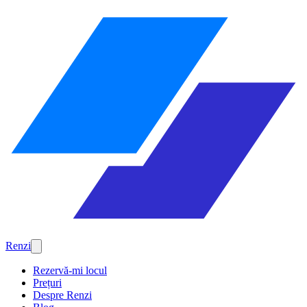
Renzi
Rezervă-mi locul
Prețuri
Despre Renzi