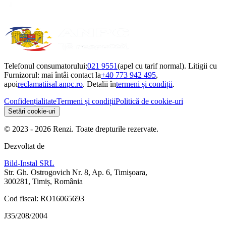
Telefonul consumatorului:
021 9551
(apel cu tarif normal). Litigii cu
Furnizorul: mai întâi contact la
+40 773 942 495
,
apoi
reclamatiisal.anpc.ro
. Detalii în
termeni și condiții
.
Confidențialitate
Termeni și condiții
Politică de cookie-uri
Setări cookie-uri
© 2023 - 2026 Renzi. Toate drepturile rezervate.
Dezvoltat de
Bild-Instal SRL
Str. Gh. Ostrogovich Nr. 8, Ap. 6, Timișoara,
300281, Timiș, România
Cod fiscal: RO16065693
J35/208/2004