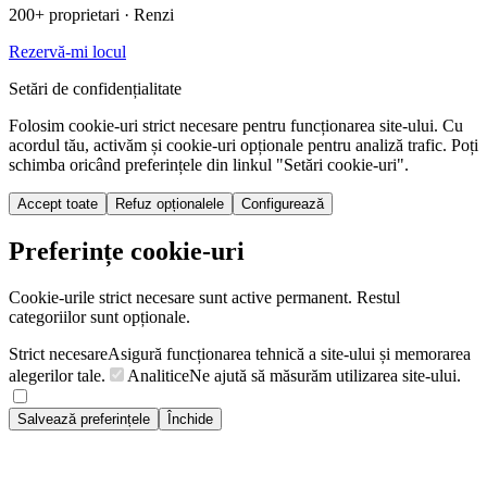
200+ proprietari
· Renzi
Rezervă-mi locul
Setări de confidențialitate
Folosim cookie-uri strict necesare pentru funcționarea site-ului. Cu
acordul tău, activăm și cookie-uri opționale pentru analiză trafic. Poți
schimba oricând preferințele din linkul "Setări cookie-uri".
Accept toate
Refuz opționalele
Configurează
Preferințe cookie-uri
Cookie-urile strict necesare sunt active permanent. Restul
categoriilor sunt opționale.
Strict necesare
Asigură funcționarea tehnică a site-ului și memorarea
alegerilor tale.
Analitice
Ne ajută să măsurăm utilizarea site-ului.
Salvează preferințele
Închide