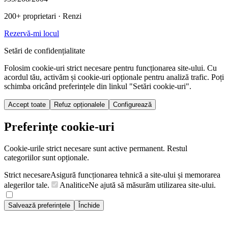
200+ proprietari
· Renzi
Rezervă-mi locul
Setări de confidențialitate
Folosim cookie-uri strict necesare pentru funcționarea site-ului. Cu
acordul tău, activăm și cookie-uri opționale pentru analiză trafic. Poți
schimba oricând preferințele din linkul "Setări cookie-uri".
Accept toate
Refuz opționalele
Configurează
Preferințe cookie-uri
Cookie-urile strict necesare sunt active permanent. Restul
categoriilor sunt opționale.
Strict necesare
Asigură funcționarea tehnică a site-ului și memorarea
alegerilor tale.
Analitice
Ne ajută să măsurăm utilizarea site-ului.
Salvează preferințele
Închide