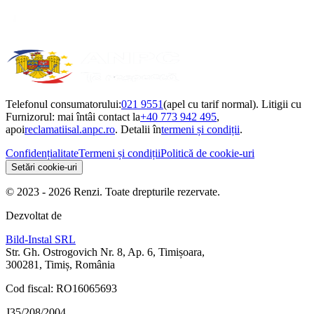
Telefonul consumatorului:
021 9551
(apel cu tarif normal). Litigii cu
Furnizorul: mai întâi contact la
+40 773 942 495
,
apoi
reclamatiisal.anpc.ro
. Detalii în
termeni și condiții
.
Confidențialitate
Termeni și condiții
Politică de cookie-uri
Setări cookie-uri
© 2023 - 2026 Renzi. Toate drepturile rezervate.
Dezvoltat de
Bild-Instal SRL
Str. Gh. Ostrogovich Nr. 8, Ap. 6, Timișoara,
300281, Timiș, România
Cod fiscal: RO16065693
J35/208/2004