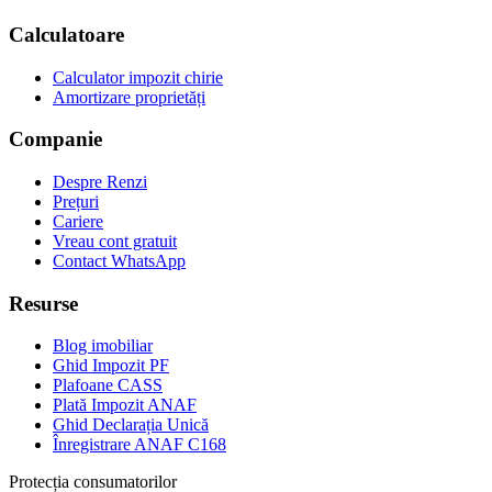
Calculatoare
Calculator impozit chirie
Amortizare proprietăți
Companie
Despre Renzi
Prețuri
Cariere
Vreau cont gratuit
Contact WhatsApp
Resurse
Blog imobiliar
Ghid Impozit PF
Plafoane CASS
Plată Impozit ANAF
Ghid Declarația Unică
Înregistrare ANAF C168
Protecția consumatorilor