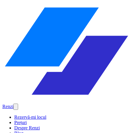
Renzi
Rezervă-mi locul
Prețuri
Despre Renzi