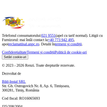
Telefonul consumatorului:
021 9551
(apel cu tarif normal). Litigii cu
Furnizorul: mai întâi contact la
+40 773 942 495
,
apoi
reclamatiisal.anpc.ro
. Detalii în
termeni și condiții
.
Confidențialitate
Termeni și condiții
Politică de cookie-uri
Setări cookie-uri
© 2023 - 2026 Renzi. Toate drepturile rezervate.
Dezvoltat de
Bild-Instal SRL
Str. Gh. Ostrogovich Nr. 8, Ap. 6, Timișoara,
300281, Timiș, România
Cod fiscal: RO16065693
J35/208/2004