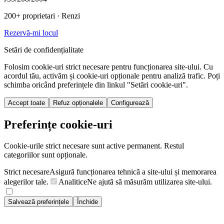
200+ proprietari
· Renzi
Rezervă-mi locul
Setări de confidențialitate
Folosim cookie-uri strict necesare pentru funcționarea site-ului. Cu
acordul tău, activăm și cookie-uri opționale pentru analiză trafic. Poți
schimba oricând preferințele din linkul "Setări cookie-uri".
Accept toate
Refuz opționalele
Configurează
Preferințe cookie-uri
Cookie-urile strict necesare sunt active permanent. Restul
categoriilor sunt opționale.
Strict necesare
Asigură funcționarea tehnică a site-ului și memorarea
alegerilor tale.
Analitice
Ne ajută să măsurăm utilizarea site-ului.
Salvează preferințele
Închide