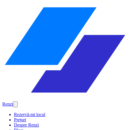
Renzi
Rezervă-mi locul
Prețuri
Despre Renzi