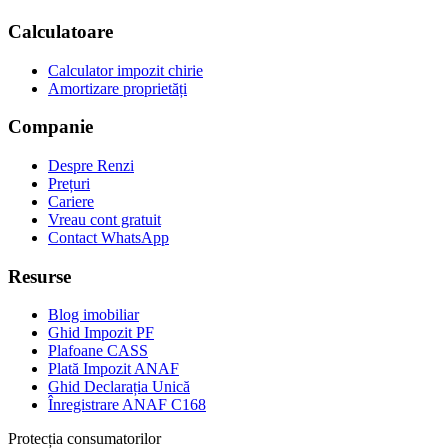
Calculatoare
Calculator impozit chirie
Amortizare proprietăți
Companie
Despre Renzi
Prețuri
Cariere
Vreau cont gratuit
Contact WhatsApp
Resurse
Blog imobiliar
Ghid Impozit PF
Plafoane CASS
Plată Impozit ANAF
Ghid Declarația Unică
Înregistrare ANAF C168
Protecția consumatorilor