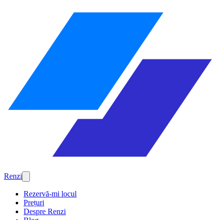
Renzi
Rezervă-mi locul
Prețuri
Despre Renzi