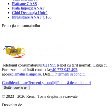
Plafoane CASS
Plată Impozit ANAF
Ghid Declarația Unică
Înregistrare ANAF C168
Protecția consumatorilor
Telefonul consumatorului:
021 9551
(apel cu tarif normal). Litigii cu
Furnizorul: mai întâi contact la
+40 773 942 495
,
apoi
reclamatiisal.anpc.ro
. Detalii în
termeni și condiții
.
Confidențialitate
Termeni și condiții
Politică de cookie-uri
Setări cookie-uri
© 2023 - 2026 Renzi. Toate drepturile rezervate.
Dezvoltat de