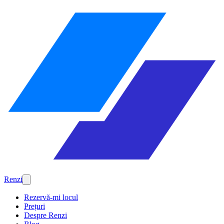
Renzi
Rezervă-mi locul
Prețuri
Despre Renzi