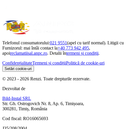
Telefonul consumatorului:
021 9551
(apel cu tarif normal). Litigii cu
Furnizorul: mai întâi contact la
+40 773 942 495
,
apoi
reclamatiisal.anpc.ro
. Detalii în
termeni și condiții
.
Confidențialitate
Termeni și condiții
Politică de cookie-uri
Setări cookie-uri
© 2023 - 2026 Renzi. Toate drepturile rezervate.
Dezvoltat de
Bild-Instal SRL
Str. Gh. Ostrogovich Nr. 8, Ap. 6, Timișoara,
300281, Timiș, România
Cod fiscal: RO16065693
J35/208/2004