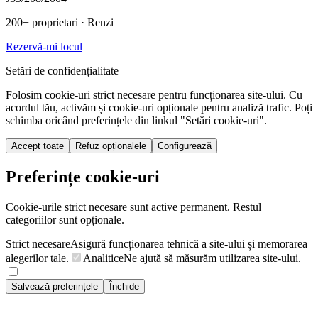
200+ proprietari
· Renzi
Rezervă-mi locul
Setări de confidențialitate
Folosim cookie-uri strict necesare pentru funcționarea site-ului. Cu
acordul tău, activăm și cookie-uri opționale pentru analiză trafic. Poți
schimba oricând preferințele din linkul "Setări cookie-uri".
Accept toate
Refuz opționalele
Configurează
Preferințe cookie-uri
Cookie-urile strict necesare sunt active permanent. Restul
categoriilor sunt opționale.
Strict necesare
Asigură funcționarea tehnică a site-ului și memorarea
alegerilor tale.
Analitice
Ne ajută să măsurăm utilizarea site-ului.
Salvează preferințele
Închide